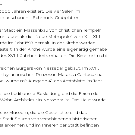
m.
000 Jahren existiert. Die vier Sälen im
ten anschauen – Schmuck, Grabplatten,
r Stadt ein Massenbau von christlichen Tempeln.
annt auch als die „Neue Metropole“ vom ХІ – ХІІІ.
urde im Jahr 1599 bemalt. In der Kirche werden
tellt. In der Kirche wurde eine eigenartig gemalte
 XVIII. Jahrhunderts erhalten. Die Kirche ist nicht
reichen Bürgers von Nessebar gebaut. Im XVII.
 byzantinischen Prinzessin Mataissa Cantacuzina
el wurde mit Ausgabe 41 des Amtsblatts im Jahr
 die traditionelle Bekleidung und die Feiern der
 Wohn-Architektur in Nessebar ist. Das Haus wurde
sche Museum, die die Geschichte und das
e Stadt Spuren von verschiedenen historischen
usa erkennen und im Inneren der Stadt befinden