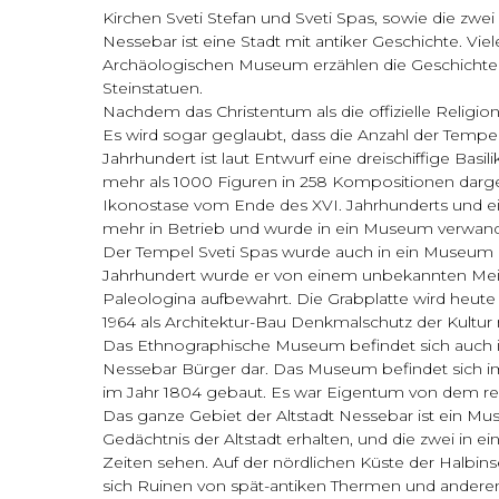
Kirchen Sveti Stefan und Sveti Spas, sowie die z
Nessebar ist eine Stadt mit antiker Geschichte. Vie
Archäologischen Museum erzählen die Geschichte d
Steinstatuen.
Nachdem das Christentum als die offizielle Relig
Es wird sogar geglaubt, dass die Anzahl der Tempel
Jahrhundert ist laut Entwurf eine dreischiffige Bas
mehr als 1000 Figuren in 258 Kompositionen darges
Ikonostase vom Ende des XVI. Jahrhunderts und ein 
mehr in Betrieb und wurde in ein Museum verwande
Der Tempel Sveti Spas wurde auch in ein Museum u
Jahrhundert wurde er von einem unbekannten Meist
Paleologina aufbewahrt. Die Grabplatte wird heut
1964 als Architektur-Bau Denkmalschutz der Kultur
Das Ethnographische Museum befindet sich auch in d
Nessebar Bürger dar. Das Museum befindet sich im 
im Jahr 1804 gebaut. Es war Eigentum von dem re
Das ganze Gebiet der Altstadt Nessebar ist ein M
Gedächtnis der Altstadt erhalten, und die zwei i
Zeiten sehen. Auf der nördlichen Küste der Halbin
sich Ruinen von spät-antiken Thermen und anderen