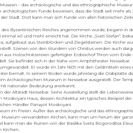
wei Museen – das archäologische und das ethnographische Museu
le archäologischen Funde beweisen, dass die Stadt seit mehr als 3
er Stadt. Dort kann man sich Funde von allen historischen Zei
ion des Byzantinischen Reiches angenommen wurde, begann in de
 einmal 40 und mehr erreicht hat. Die Kirche „Sveti Stefan“, bek
ilika, aufgebaut aus Steinblöcken und Ziegelsteinen. Die Kirche w
tellt. Szenen von den Wundern von Christus werden auch darges
aus Holzschnitzereien gefertigter Erzbischof Thron vom Ende des
lt. Sie befindet sich in der Nähe vom Amphitheater Nessebar.
mgewandelt. Er wurde im Jahr 1609 mit den Geldmitteln eines 
er bemalt. In seinem Boden wurde jahrelang die Grabplatte der
e im Archäologischen Museum in Nessebar ausgestellt. Der Temp
 mit nationaler Bedeutung anerkannt.
er Altstadt Nessebar. Seine Ausstellung stellt die Lebensweise,
Moskoyani Haus, dessen Architektur ein typisches Beispiel der
ichen Händler Panayot Moskoyani.
useum im Freien. Außer das archäologische und das ethnographi
n ein Museum verwandelten Kirchen, kann man um herum der ganz
sel kann man die Ruinen von der Basilika Sveta Bogoroditsa Ele
 Kirchen.