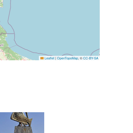
Leaflet
|
OpenTopoMap
, ©
CC-BY-SA