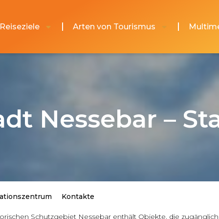
Reiseziele
Arten von Tourismus
Multim
dt Nessebar – St
ationszentrum
Kontakte
rischen Schutzgebiet Nessebar enthält Objekte, die zugänglich f