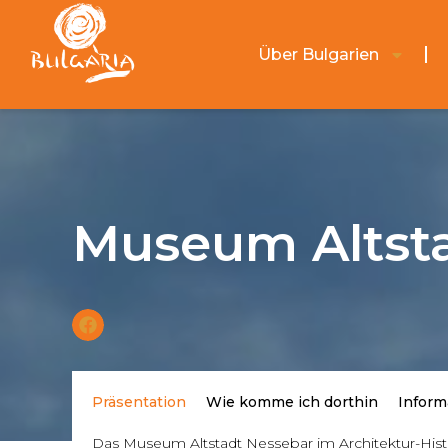
Über Bulgarien
Museum Altsta
Präsentation
Wie komme ich dorthin
Inform
Das Museum Altstadt Nessebar im Architektur-Histo