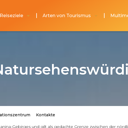
Reiseziele
Arten von Tourismus
Multim
Natursehenswürdi
ationszentrum
Kontakte
Planina-Gebirges und gilt als gedachte Grenze zwischen der nör