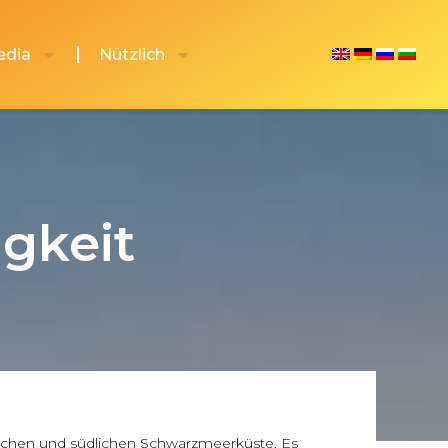
edia
Nützlich
gkeit
dlichen und südlichen Schwarzmeerküste. Es