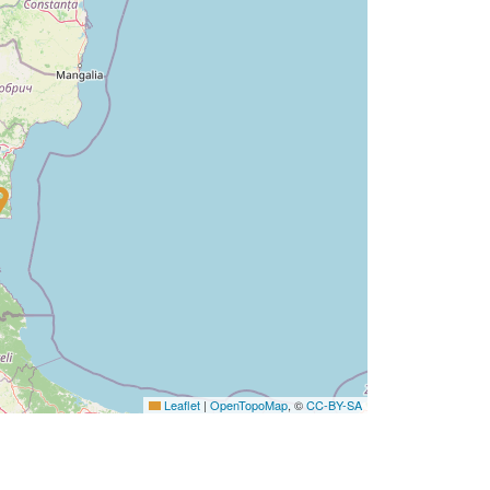
Leaflet
|
OpenTopoMap
, ©
CC-BY-SA