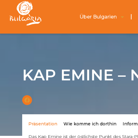
Über Bulgarien
KAP EMINE – 
Präsentation
Wie komme ich dorthin
Inform
Das Kap Emine ist der östlichste Punkt des Stara-