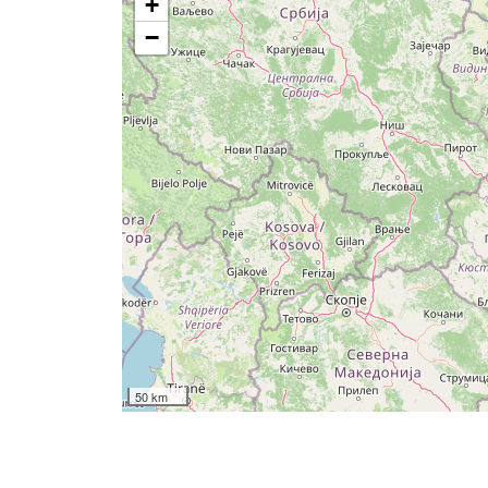
+
−
50 km