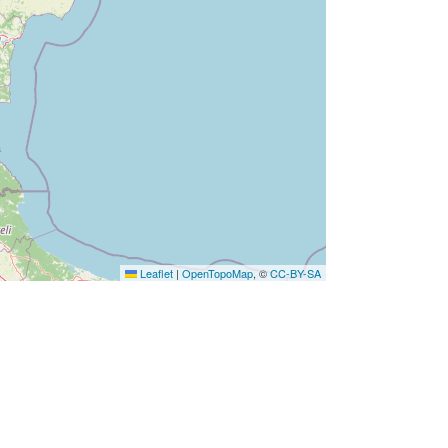
Leaflet
|
OpenTopoMap
, ©
CC-BY-SA