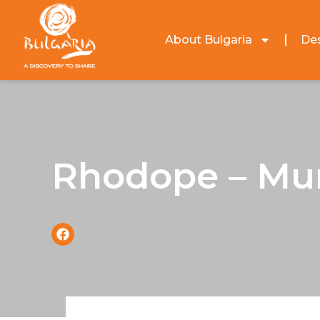
About Bulgaria
Des
Rhodope – Mun