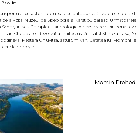
 Plovdiv
t transportului cu automobilul sau cu autobuzul. Cazarea se poate 
 de a vizita Muzeul de Speologie și Karst bulgăresc. Următoarele l
din Smolyan sau Complexul arheologic de case vechi din zona rezi
n sau Chepelare: Rezervația arhitecturală – satul Shiroka Laka, Nec
agodinska, Peștera Uhluvitsa, satul Smilyan, Cetatea lui Momchil
 Lacurile Smolyan.
Momin Prohod