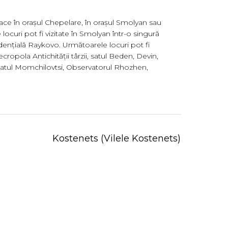
face în orașul Chepelare, în orașul Smolyan sau
ocuri pot fi vizitate în Smolyan într-o singură
dențială Raykovo. Următoarele locuri pot fi
ropola Antichității târzii, satul Beden, Devin,
, satul Momchilovtsi, Observatorul Rhozhen,
Kostenets (Vilele Kostenets)