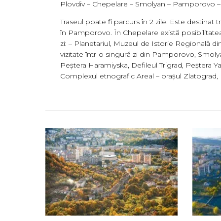
Plovdiv – Chepelare – Smolyan – Pamporovo –
Traseul poate fi parcurs în 2 zile. Este destina
în Pamporovo. În Chepelare există posibilitatea
zi: – Planetariul, Muzeul de Istorie Regională 
vizitate într-o singură zi din Pamporovo, Smolya
Peștera Haramiyska, Defileul Trigrad, Peștera Y
Complexul etnografic Areal – orașul Zlatograd,