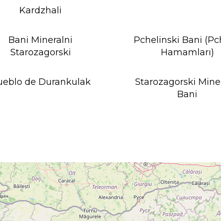
Kardzhali
Bani Mineralni
Pchelinski Bani (Pc
Starozagorski
Hamamları)
ueblo de Durankulak
Starozagorski Mine
Bani