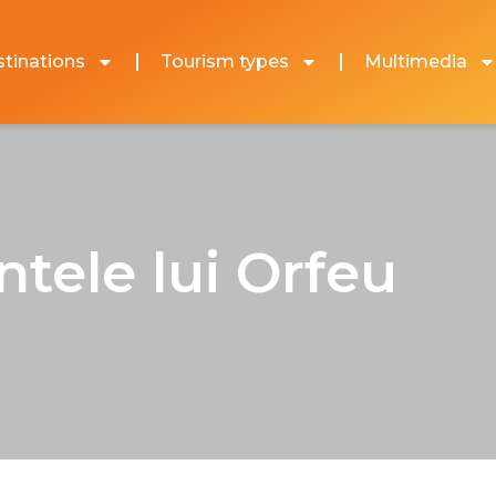
tinations
Tourism types
Multimedia
tele lui Orfeu