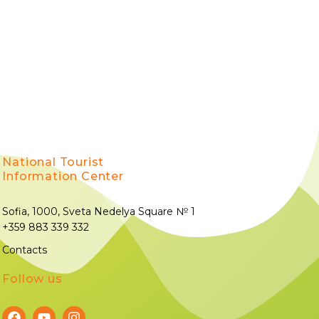
National Tourist
Information Center
Sofia, 1000, Sveta Nedelya Square № 1
+359 883 339 332
Contacts
Follow us