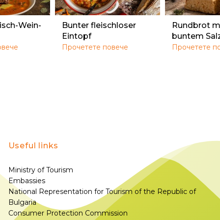
isch-Wein-
Bunter fleischloser
Rundbrot m
Eintopf
buntem Sal
овече
Прочетете повече
Прочетете п
Useful links
Ministry of Tourism
Embassies
National Representation for Tourism of the Republic of
Bulgaria
Consumer Protection Commission