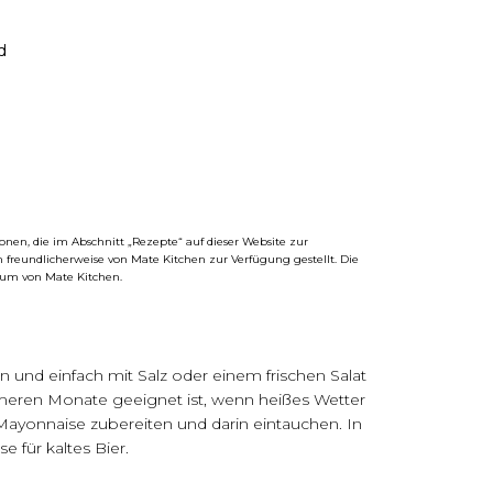
d
nen, die im Abschnitt „Rezepte“ auf dieser Website zur
 freundlicherweise von
Mate
Kitchen
zur Verfügung gestellt. Die
ntum von
Mate
Kitchen
.
n und einfach mit Salz oder einem frischen Salat
rmeren Monate geeignet ist, wenn heißes Wetter
Mayonnaise zubereiten und darin eintauchen. In
 für kaltes Bier.