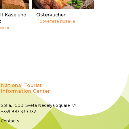
it Käse und
Osterkuchen
z
Прочетете повече
овече
National Tourist
Information Center
Sofia, 1000, Sveta Nedelya Square № 1
+359 883 339 332
Contacts