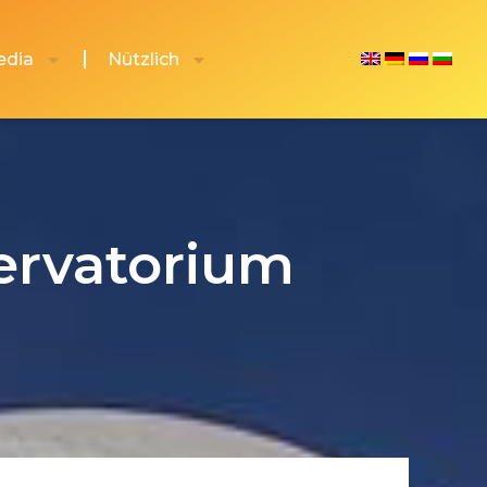
edia
Nützlich
ervatorium