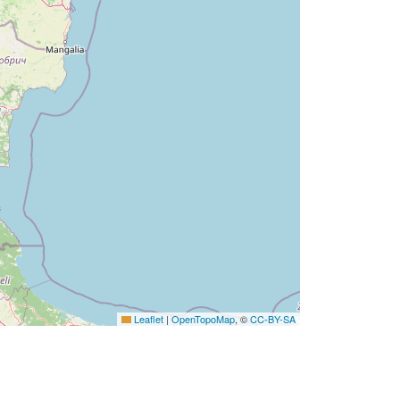
Leaflet
|
OpenTopoMap
, ©
CC-BY-SA