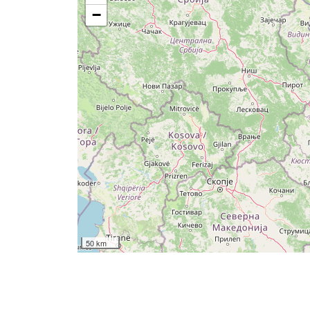
−
50 km