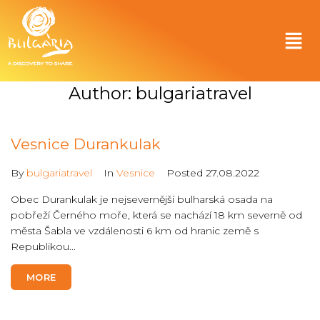
Author:
bulgariatravel
Vesnice Durankulak
By
bulgariatravel
In
Vesnice
Posted
27.08.2022
Obec Durankulak je nejsevernější bulharská osada na
pobřeží Černého moře, která se nachází 18 km severně od
města Šabla ve vzdálenosti 6 km od hranic země s
Republikou...
MORE