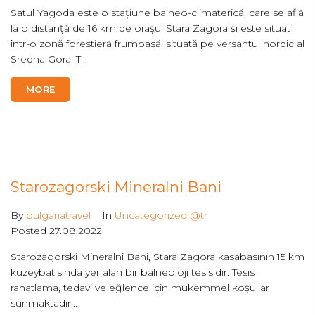
Satul Yagoda este o stațiune balneo-climaterică, care se află
la o distanță de 16 km de orașul Stara Zagora și este situat
într-o zonă forestieră frumoasă, situată pe versantul nordic al
Sredna Gora. T...
MORE
Starozagorski Mineralni Bani
By
bulgariatravel
In
Uncategorized @tr
Posted
27.08.2022
Starozagorski Mineralni Bani, Stara Zagora kasabasının 15 km
kuzeybatısında yer alan bir balneoloji tesisidir. Tesis
rahatlama, tedavi ve eğlence için mükemmel koşullar
sunmaktadır...