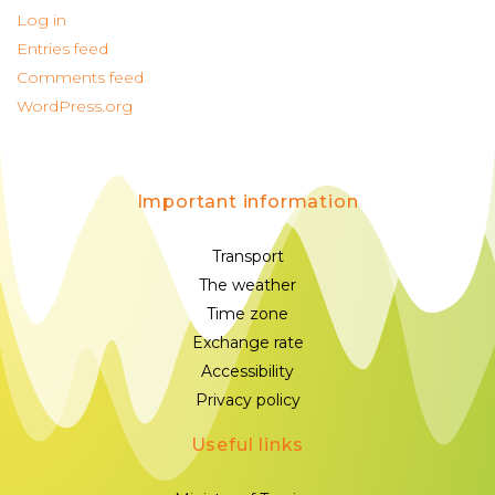
Log in
Entries feed
Comments feed
WordPress.org
Important information
Transport
The weather
Time zone
Exchange rate
Accessibility
Privacy policy
Useful links