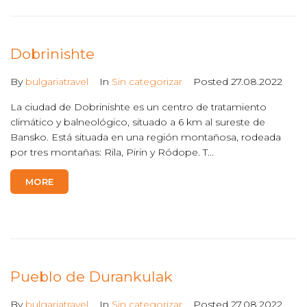
Dobrinishte
By
bulgariatravel
In
Sin categorizar
Posted
27.08.2022
La ciudad de Dobrinishte es un centro de tratamiento
climático y balneológico, situado a 6 km al sureste de
Bansko. Está situada en una región montañosa, rodeada
por tres montañas: Rila, Pirin y Ródope. T...
MORE
Pueblo de Durankulak
By
bulgariatravel
In
Sin categorizar
Posted
27.08.2022