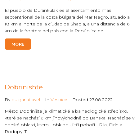
El pueblo de Durankulak es el asentamiento más
septentrional de la costa búlgara del Mar Negro, situado a
18 km al norte de la ciudad de Shabla, a una distancia de 6
km de la frontera del país con la República de...
MORE
Dobrinishte
By
bulgariatravel
In
Vesnice
Posted
27.08.2022
Město Dobrinište je klimatické a balneologické středisko,
které se nachází 6 km jihovýchodně od Banska. Nachází se v
horské oblasti, kterou obklopují tři pohoří - Rila, Pirin a
Rodopy. T...