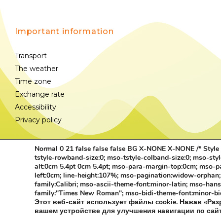
Important information
Transport
The weather
Time zone
Exchange rate
Accessibility
Privacy policy
Normal 0 21 false false false BG X-NONE X-NONE
/* Styl
tstyle-rowband-size:0; mso-tstyle-colband-size:0; mso-sty
alt:0cm 5.4pt 0cm 5.4pt; mso-para-margin-top:0cm; mso-
left:0cm; line-height:107%; mso-pagination:widow-orphan; fo
family:Calibri; mso-ascii-theme-font:minor-latin; mso-hans
family:"Times New Roman"; mso-bidi-theme-font:minor-bi
Этот веб-сайт использует файлы cookie. Нажав «Раз
вашем устройстве для улучшения навигации по сай