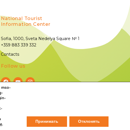
National Tourist
Information Center
Sofia, 1000, Sveta Nedelya Square № 1
+359 883 339 332
Contacts
Follow us
; mso-
g-
©
All rights reserved.
in-
t-
а
Принимать
Отклонять
и
.