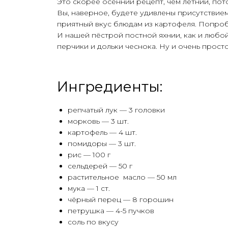
Это скорее осенний рецепт, чем летний, пот
Вы, наверное, будете удивлены присутствие
приятный вкус блюдам из картофеля. Попроб
И нашей пёстрой постной яхнии, как и любой
перчики и дольки чеснока. Ну и очень прост
Ингредиенты:
репчатый лук — 3 головки
морковь — 3 шт.
картофель — 4 шт.
помидоры — 3 шт.
рис — 100 г
сельдерей — 50 г
растительное масло — 50 мл
мука — 1 ст.
чёрный перец — 8 горошин
петрушка — 4-5 пучков
соль по вкусу