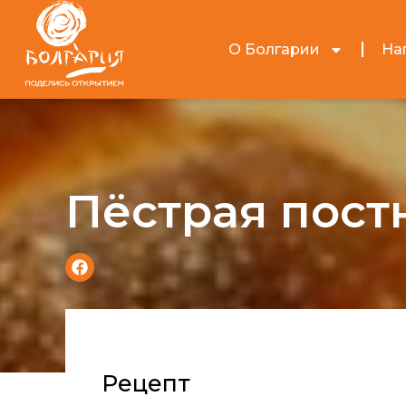
О Болгарии
На
Пёстрая пост
Рецепт