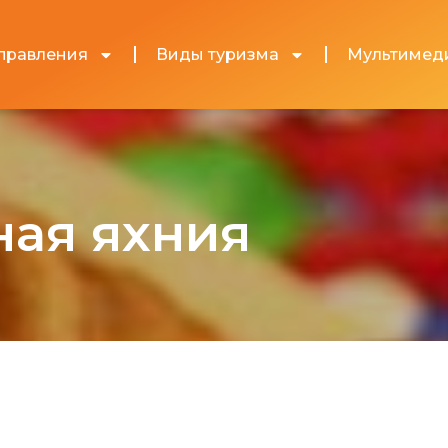
правления
Виды туризма
Мультимед
ная яхния