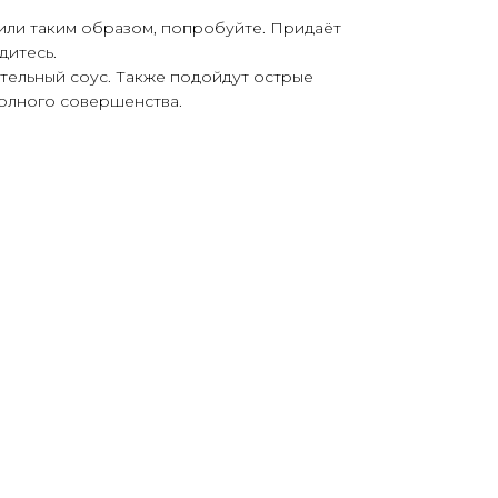
или таким образом, попробуйте. Придаёт
дитесь.
ительный соус. Также подойдут острые
полного совершенства.