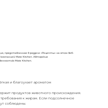
ция, представлен
на
я в разделе «Рецепты»
на
этом веб-
компанией
Mate
Kitchen
. Авторские
твенностью
Mate
Kitchen
.
ёгкая и благоухает ароматом
одержит продуктов животного происхождения.
 требования к жирам. Если подсолнечное
дут соблюдены.