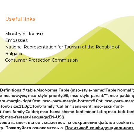
Useful links
Ministry of Tourism
Embassies
National Representation for Tourism of the Republic of
Bulgaria
Consumer Protection Commission
e Definitions */ table.MsoNormalTable {mso-style-name:"Table Normal"
le-noshow:yes; mso-style-priority:99; mso-style-parent:""; mso-paddin
para-margin-right:0cm; mso-para-margin-bottom:8.0pt; mso-para-marg
nt-size:11.0pt; font-family:"Calibri",sans-serif; mso-ascii-font-
i-font-family:Calibri; mso-hansi-theme-font:minor-latin; mso-bidi-fon
di; mso-fareast-language:EN-US;}
решить все», вы соглашаетесь на сохранение файлов cookie н
ту. Пожалуйста ознакомтесь с
Политикой конфиденциальност