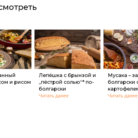
смотреть
анный
Лепёшка с брынзой и
Мусака – з
сом и рисом
„пёстрой солью“* по-
болгарски 
болгарски
картофеле
Читать далее
Читать далее