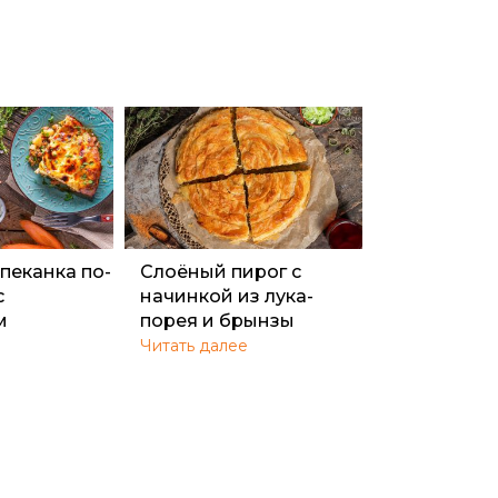
апеканка по-
Слоёный пирог с
с
начинкой из лука-
м
порея и брынзы
Читать далее