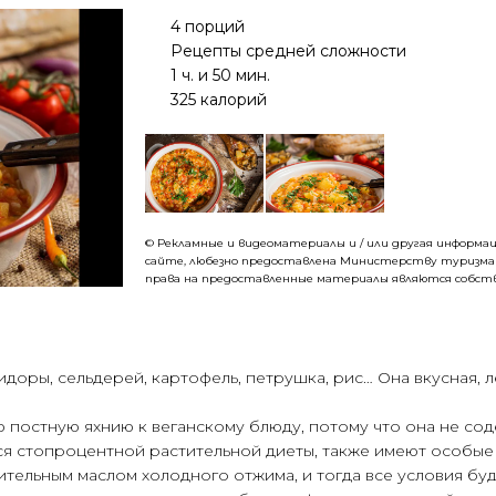
4 порций
Рецепты средней сложности
1 ч. и 50 мин.
325 калорий
© Рекламные и видеоматериалы и / или другая информа
са
йте,
любезно
предоставле
на
​​Министерству
туризма
права
на
предоставленные материалы являются собс
доры, сельдерей, картофель, петрушка, рис… Она вкусная, л
 постную яхнию к веганскому блюду, потому что она не с
ся стопроцентной растительной диеты, также имеют особые
ительным маслом холодного отжима, и тогда все условия бу