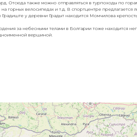
орд. Отсюда также можно отправляться в турпоходы по гора
я на горных велосипедах и т.д. В спортцентре предлагается
 Градиште у деревни Градыт находится Момчилова крепость.
юдения за небесными телами в Болгарии тоже находится не
одноименной вершиной.