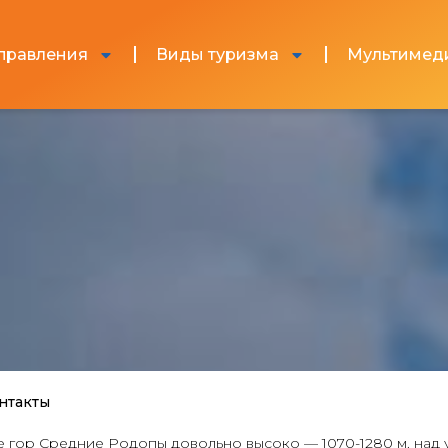
правления
Виды туризма
Мультимед
нтакты
ор Средние Родопы довольно высоко — 1070-1280 м. над ур