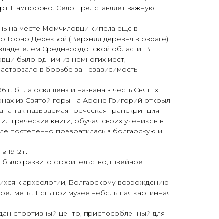
рорт Пампорово. Село представляет важную
нь на месте Момчиловци кипела еще в
но Горно Дерекьой (Верхняя деревня в овраге).
м владетелем Среднеродопской области. В
овци было одним из немногих мест,
частвовало в борьбе за независимость
6 г. была освящена и названа в честь Святых
монах из Святой горы на Афоне Григорий открыл
ана так называемая греческая транскрипция
ил греческие книги, обучая своих учеников в
еле постепенно превратилась в болгарскую и
1912 г.
о было развито строительство, швейное
щихся к археологии, Болгарскому возрождению
 предметы. Есть при музее небольшая картинная
здан спортивный центр, приспособленный для