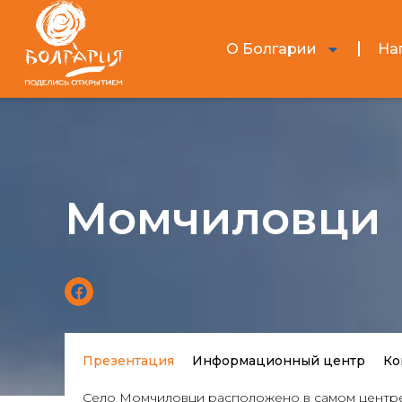
О Болгарии
На
Момчиловци
Презентация
Информационный центр
Ко
Село Момчиловци расположено в самом центре г