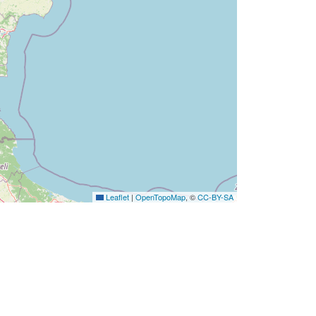
Leaflet
|
OpenTopoMap
, ©
CC-BY-SA