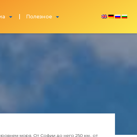
иа
Полезное
овнем моря. От Софии до него 250 км., от