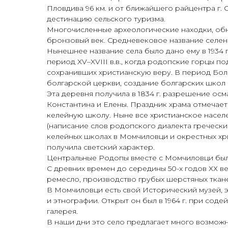
Пловдива 96 км. и от ближайшего райцентра г.
дестинацию сельского туризма.
Многочисленные археологические находки, обн
бронзовый век. Средневековое название селения
Нынешнее название села было дано ему в 1934 
период XV–XVIII в.в., когда родопские горцы 
сохранивших христианскую веру. В период Болг
болгарской церкви, создание болгарских школ
Эта деревня получила в 1834 г. разрешение осма
Константина и Елены. Праздник храма отмечаетс
келейную школу. Ныне все христианское населе
(написание слов родопского диалекта гречески
келейных школах в Момчиловци и окрестных хри
получила светский характер.
Центральные Родопы вместе с Момчиловци были 
С древних времен до середины 50-х годов ХХ в
ремесло, производство грубых шерстяных ткане
В Момчиловци есть свой Исторический музей, 
и этнографии. Открыт он был в 1964 г. при сод
галерея.
В наши дни это село предлагает много возможн