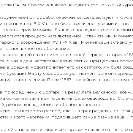
 Смолян 14 км. Совсем недалеко находится горнолыжный ку
аруженные при обработке земли, свидетельствуют, что жиз
 неизвестно. В ХІV в. оно было захвачено турками и назва
г. в честь героя Момчила, бывшего последним христиански
подвергаются процессу насильственной исламизации, Момчил
арского возрождения (XVIII–XIX вв.) Момчиловци активно у
 и национальное освобождение.
нских властей на строительство своей церкви, которая в 183
я 21 мая в день чествования этих святых. При церкви иеро
ние Средних Родоп почитает его как святого. Им была созд
ми буквами). На эту своеобразную письменность он перевод
стианских селениях. После 1867 г. келейная школа в этом с
присоединены к Болгарии в результате Балканской войны в 
ека основным занятием населения было овцеводство. Сильн
й, рыбная ловля, добыча и обработка золота.
экспонаты которого распределены в трех разделах, относя
ействии всего населения, подарившего самые разные вещи и
остей развлечься и заняться спортом. Недалеко от него со