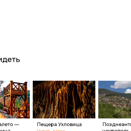
идеть
алето —
Пещера Ухловица
Позднеант
рица
некрополь,
Читать далее