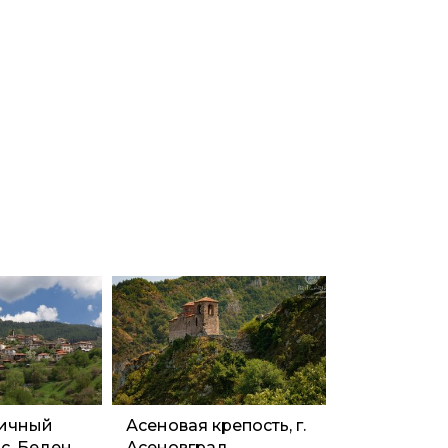
ичный
Асеновая крепость, г.
 с. Беден
Асеновград