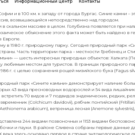
ться
Информационный центр
Контакты
 Софии и в 100 км. к западу от города Бургас. Синие камни 
ассив, возвышающийся непосредственно над городом.
 и в скальном массиве в целом. Голубизна появляется при н
заическое объяснение этого факта может быть найдено в ге
в Европе.
у в 1980 г. природному парку. Сегодня природный парк «Син
страны. Часть территории парка – местности Гребенец и С
амъни» — шесть интересных природных объектов: Халката (Пе
ду любимым местом для туристов. В границах природного п
986 г. с целью сохранения рощей мизийского бука (Fagus silv
родный парк «Сините камъни» демонстрирует наличие боль
орых 43 вида пресноводных водорослей и 54 вида лишайника
встретить 70 видов и 7 подвидов эндемических, редких, ре
езвременник (Colchicum davidovii), рябчик понтийский (Fritill
ethionema arabicum), ветреница лесная (Anemone sylvestris),
дставлена 244 видами позвоночных и 1153 видами беспозво
абочки и пауки. В районе Сливена собраны первые данные 
ХІХ века здесь основано первое в стране энтомологическое о