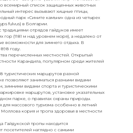
 во всемирный список защищенных животных
тельный интерес вызывают хищные птицы,
одный парк «Сините камъни» одна из четырех
s fulvus) в Болгарии.
с традициями отрядов гайдуков имеет
 гор (1181 м над уровнем моря), а недалеко от
е возможности для зимнего отдыха. В
1898 году.
ства перечисленных местностей. Открытый
местности Карандила, популярном среди жителей
18 туристических маршрутов разной
ке позволяют заниматься разными видами
м, зимними видами спорта и туристическими
 маркировке маршрутов, установке указательных
дном парке, о правилах охраны природы.
я для массового туризма особенно в летний
 Моллова кория и тропа здоровья в местности
да Гайдукской тропы находится
т посетителей наглядно с самыми