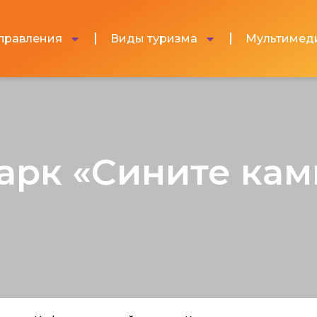
правления
Виды туризма
Мультимед
рк «Сините кам