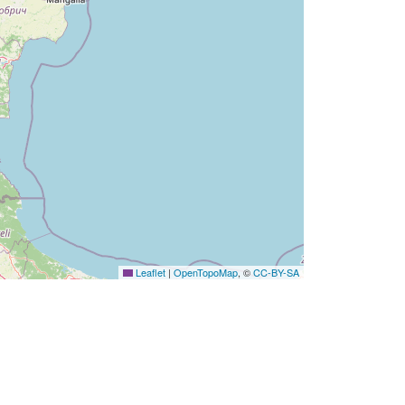
Leaflet
|
OpenTopoMap
, ©
CC-BY-SA