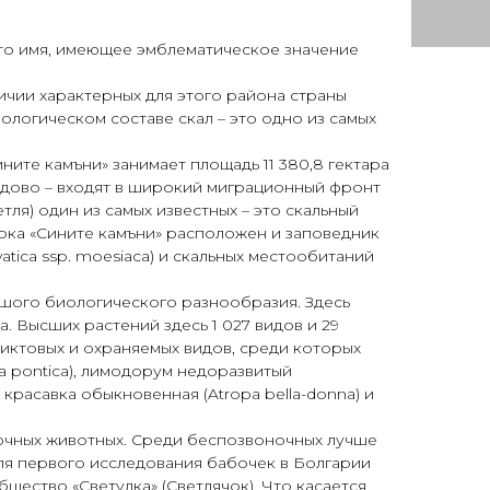
– это имя, имеющее эмблематическое значение
аличии характерных для этого района страны
ологическом составе скал – это одно из самых
ите камъни» занимает площадь 11 380,8 гектара
тидово – входят в широкий миграционный фронт
тля) один из самых известных – это скальный
арка «Сините камъни» расположен и заповедник
atica ssp. moesiaca) и скальных местообитаний
шого биологического разнообразия. Здесь
. Высших растений здесь 1 027 видов и 29
ликтовых и охраняемых видов, среди которых
aria pontica), лимодорум недоразвитый
 красавка обыкновенная (Atropa bella-donna) и
ночных животных. Среди беспозвоночных лучше
для первого исследования бабочек в Болгарии
бщество «Светулка» (Светлячок). Что касается