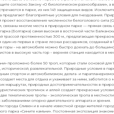
защите согласно Закону «О биологическом разнообразии», а
встречаются в парке, из них 149 защищенных видов. Исключи
а предлагают благоприятные условия для гнездования. Прир
проект восстановления численности белоголового сипа (Gyp
, связаны многие места в природном парке — прямая связь 
арка (Болгарка) самая высокая в восточной части Балканских
ой трассой протяженностью 300 м., предлагающая прекрасны
 один из первых в стране лесных рассадников, созданный в 
 в горы – на автомобиле можно быстро доехать до большин
истов в высокую часть гор – верхняя станция находится в 
ни» проложено более 50 троп, которые стали основой для 
, исторической, развлекательной. Природные условия в пар
дным спортом и автомобилизмом, дельта- и парапланеризмо
создает места для отдыха и ухаживает за ними, заботится о
ких маршрутах, природных достопримечательностях в приро
уристических тропинок и аллей создает прекрасные услови
ве тематические тропы – экологическая тропа в местности
 заболеваниями опорно-двигательного аппарата и зрения.
ти города Сливен и в начале известной среди жителей горо
о парка «Сините камъни». Постоянная экспозиция знакоми