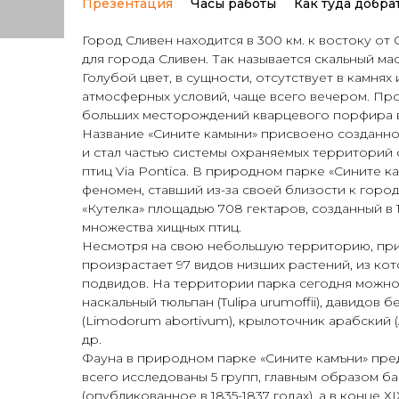
Презентация
Часы работы
Как туда добра
Город Сливен находится в 300 км. к востоку от
для города Сливен. Так называется скальный м
Голубой цвет, в сущности, отсутствует в камнях
атмосферных условий, чаще всего вечером. Про
больших месторождений кварцевого порфира 
Название «Сините камыни» присвоено созданном
и стал частью системы охраняемых территорий 
птиц Via Pontica. В природном парке «Сините к
феномен, ставший из-за своей близости к горо
«Кутелка» площадью 708 гектаров, созданный в 1
множества хищных птиц.
Несмотря на свою небольшую территорию, при
произрастает 97 видов низших растений, из кот
подвидов. На территории парка сегодня можно 
наскальный тюльпан (Tulipa urumoffii), давидов б
(Limodorum аbortivum), крылоточник арабский (A
др.
Фауна в природном парке «Сините камъни» пре
всего исследованы 5 групп, главным образом б
(опубликованное в 1835-1837 годах), а в конце 