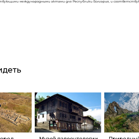
ствующими международными актами для Республики Болгария, и соответствую
идеть
город
Музей палеонтологии,
Природный