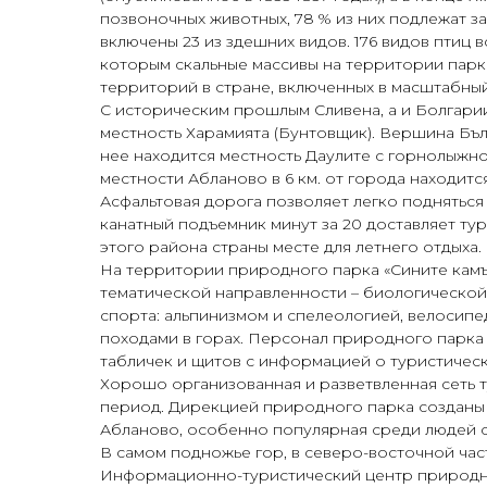
позвоночных животных, 78 % из них подлежат 
включены 23 из здешних видов. 176 видов птиц 
которым скальные массивы на территории парк
территорий в стране, включенных в масштабный 
С историческим прошлым Сливена, а и Болгарии
местность Харамията (Бунтовщик). Вершина Бълг
нее находится местность Даулите с горнолыжн
местности Абланово в 6 км. от города находится
Асфальтовая дорога позволяет легко подняться
канатный подъемник минут за 20 доставляет тур
этого района страны месте для летнего отдыха.
На территории природного парка «Сините камъ
тематической направленности – биологической
спорта: альпинизмом и спелеологией, велосипе
походами в горах. Персонал природного парка 
табличек и щитов с информацией о туристичес
Хорошо организованная и разветвленная сеть т
период. Дирекцией природного парка созданы д
Абланово, особенно популярная среди людей с
В самом подножье гор, в северо-восточной час
Информационно-туристический центр природног