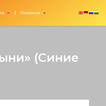
иа
Полезное
ыни» (Синие