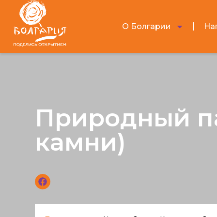
О Болгарии
На
Природный па
камни)