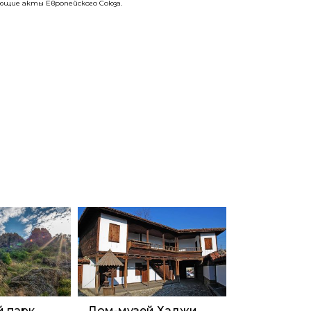
щие акты Европейского Союза.
 парк
Дом-музей Хаджи