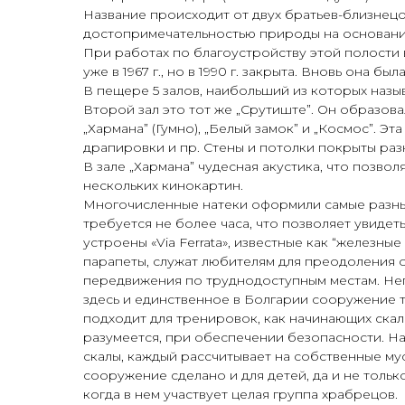
Название происходит от двух братьев-близнецо
достопримечательностью природы на основании 
При работах по благоустройству этой полости 
уже в 1967 г., но в 1990 г. закрыта. Вновь она был
В пещере 5 залов, наибольший из которых назыв
Второй зал это тот же „Срутиште”. Он образов
„Хармана” (Гумно), „Белый замок” и „Космос”. Э
драпировки и пр. Стены и потолки покрыты ра
В зале „Хармана” чудесная акустика, что позвол
нескольких кинокартин.
Многочисленные натеки оформили самые разные
требуется не более часа, что позволяет увидет
устроены «Via Ferrata», известные как “железн
парапеты, служат любителям для преодоления о
передвижения по труднодоступным местам. Неп
здесь и единственное в Болгарии сооружение т
подходит для тренировок, как начинающих скал
разумеется, при обеспечении безопасности. Н
скалы, каждый рассчитывает на собственные му
сооружение сделано и для детей, да и не тольк
когда в нем участвует целая группа храбрецов.