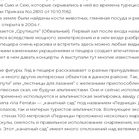
в Сыю и Сею, которые скрывались в ней во времена турецк
Приказа No.2810 от 10.10.1962.
в земле были найдены кости животных, глиняная посуда и р
а открыта в 2004 г.
ается „Срутиште” (Обвальный). Первый зал после входа назыв
ался вследствие мощного землетрясения и в нем везде разб
та пещера очень красива и встретить здесь можно любые виды
зными каменными украшениями и пещера создает впечатлени
яет в нем давать концерты. А выступали тут многие известны
 фигуры. Гид в пещере рассказывает о разных причудливых
ь и много других интересных объектов в данном районе. Так
ые пути” или „лестницы для лазания” с железными приспособл
твесных скал, не будучи альпинистами. Они и сейчас исполь
ременно используется и альпинистская экипировка, ввиду о
ипа «Via Ferrata» — „канатный сад” под названием «Ледница
олазов, так и матерых туристов-альпинистов. Волнующее э
а стенах 100-метровой «Ледницы» проложено несколько мар
скулы, смелость и правильное использование снаряжения, 
о. Этот „канатный сад” имеет много отклонений над ветвями