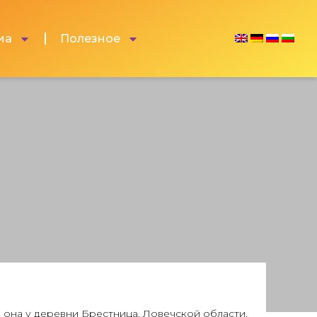
иа
Полезное
 она у деревни Брестница, Ловечской области.