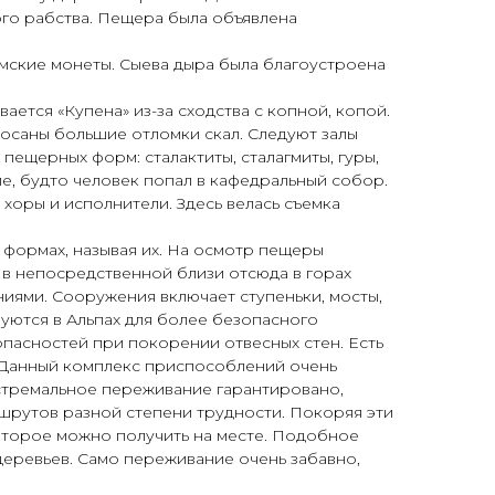
ого рабства. Пещера была объявлена
имские монеты. Сыева дыра была благоустроена
ается «Купена» из-за сходства с копной, копой.
росаны большие отломки скал. Следуют залы
 пещерных форм: сталактиты, сталагмиты, гуры,
е, будто человек попал в кафедральный собор.
е хоры и исполнители. Здесь велась съемка
 формах, называя их. На осмотр пещеры
, в непосредственной близи отсюда в горах
ениями. Сооружения включает ступеньки, мосты,
зуются в Альпах для более безопасного
пасностей при покорении отвесных стен. Есть
». Данный комплекс приспособлений очень
кстремальное переживание гарантировано,
шрутов разной степени трудности. Покоряя эти
которое можно получить на месте. Подобное
 деревьев. Само переживание очень забавно,