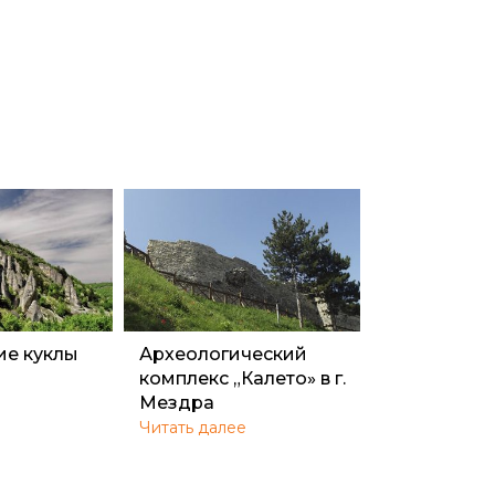
ие куклы
Археологический
комплекс „Калето» в г.
Мездра
Читать далее