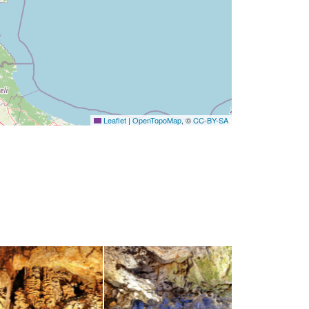
Leaflet
|
OpenTopoMap
, ©
CC-BY-SA