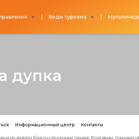
правления
Виды туризма
Мультимед
а дупка
ться
Информационный центр
Контакты
 одна из девяти благоустроенных пещер Болгарии. Находится