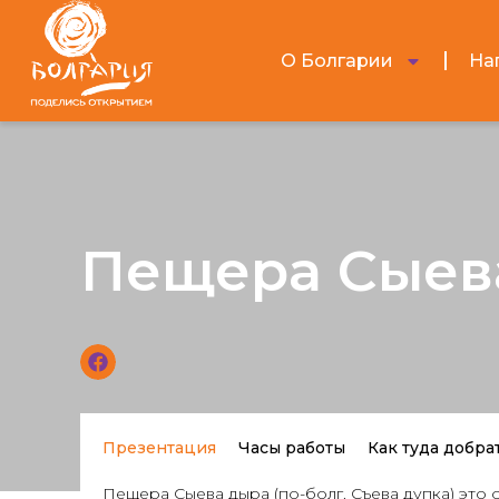
О Болгарии
На
Пещера Сыев
Презентация
Часы работы
Как туда добра
Пещера Сыева дыра (по-болг. Съева дупка) это