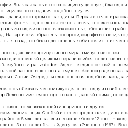
Софии. Большая часть его экспозиции существует, благодаря
 официального создания подобного музея.
а здания, в котором он находится. Первая его часть расск
еские формы – одноклеточные организмы, кораллы и колониа
 разными видами позвоночных животных, обитавших в район
ад. На картине изображены носороги, жирафы и газели, что 
н. лет назад это были единственные обитатели в этих местах
, воссоздающие картину живого мира в минувшие эпохи.
зан единственный целиком сохранившийся скелет гиены тех
блезубого тигра (smilodon). Здесь же единственный во вс
большой важности экспоната в музее в Асеновграде показана
зея в Софии. Очередная единственная подобная находка м
нелость обезьяны месопитикус делсони – одну из наиболее
р Дельсон, именем которого назван данный примат, посещая
, антилоп, трехпалых коней гиппарионов и других.
ных млекопитающих. Особый интерес представляет динотери
айонах 8 млн. лет назад и весившее более 12 тонн. Находка 
етов. Этот скелет был найден у села Эзерово в 1967 г. Бол