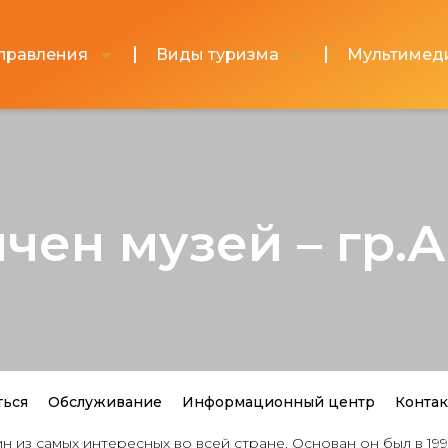
правления
Виды туризма
Мультимед
чен музей – гр.
ться
Обслуживание
Информационный центр
Конта
 из самых интересных во всей стране. Основан он был в 199