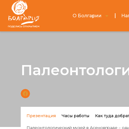
О Болгарии
На
Палеонтологи
Презентация
Часы работы
Как туда добра
Палеонтологический музей в Асеновграде – один