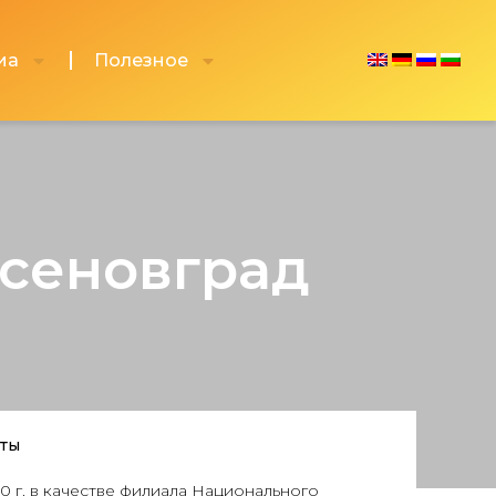
иа
Полезное
Асеновград
кты
0 г. в качестве филиала Национального