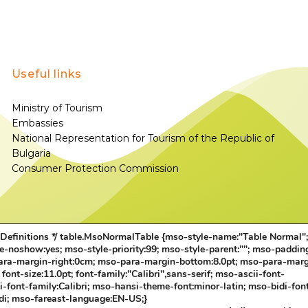
Useful links
Ministry of Tourism
Embassies
National Representation for Tourism of the Republic of
Bulgaria
Consumer Protection Commission
e Definitions */ table.MsoNormalTable {mso-style-name:"Table Normal"
le-noshow:yes; mso-style-priority:99; mso-style-parent:""; mso-paddin
para-margin-right:0cm; mso-para-margin-bottom:8.0pt; mso-para-marg
nt-size:11.0pt; font-family:"Calibri",sans-serif; mso-ascii-font-
i-font-family:Calibri; mso-hansi-theme-font:minor-latin; mso-bidi-fon
di; mso-fareast-language:EN-US;}