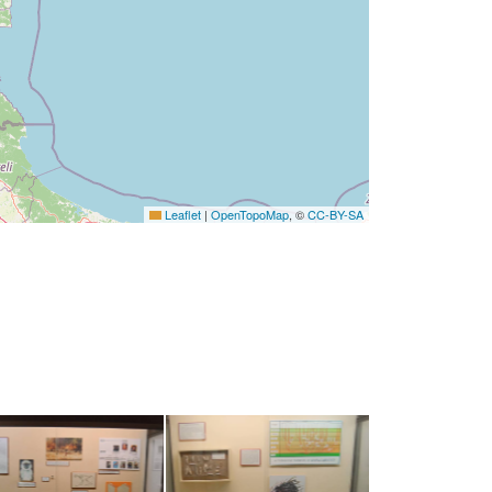
Leaflet
|
OpenTopoMap
, ©
CC-BY-SA