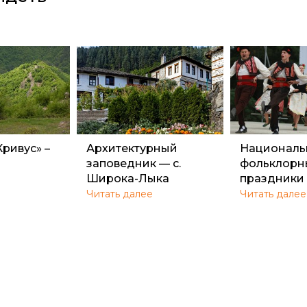
Кривус» –
Архитектурный
Националь
заповедник — с.
фольклорн
Широка-Лыка
праздник
Читать далее
Читать далее