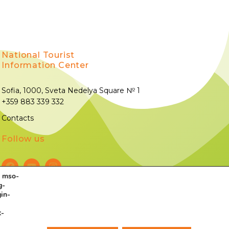
National Tourist
Information Center
Sofia, 1000, Sveta Nedelya Square № 1
+359 883 339 332
Contacts
Follow us
; mso-
g-
©
All rights reserved.
in-
t-