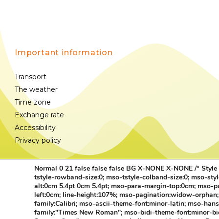
Important information
Transport
The weather
Time zone
Exchange rate
Accessibility
Privacy policy
Normal 0 21 false false false BG X-NONE X-NONE
/* Styl
tstyle-rowband-size:0; mso-tstyle-colband-size:0; mso-sty
alt:0cm 5.4pt 0cm 5.4pt; mso-para-margin-top:0cm; mso-
left:0cm; line-height:107%; mso-pagination:widow-orphan; fo
family:Calibri; mso-ascii-theme-font:minor-latin; mso-hans
family:"Times New Roman"; mso-bidi-theme-font:minor-bi