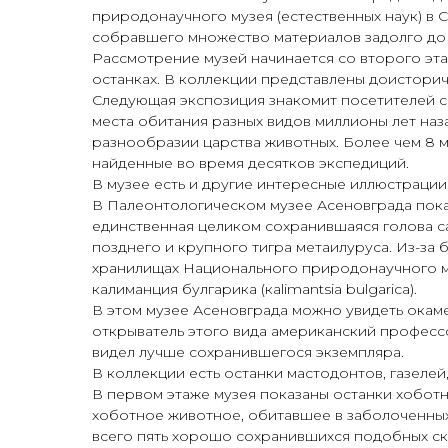
природонаучного музея (естественных наук) в 
собравшего множество материалов задолго до
Рассмотрение музей начинается со второго этаж
останках. В коллекции представлены доисторич
Следующая экспозиция знакомит посетителей с
места обитания разных видов миллионы лет наз
разнообразии царства животных. Более чем 8 мл
найденные во время десятков экспедиций.
В музее есть и другие интересные иллюстрации
В Палеонтологическом музее Асеновграда пока
единственная целиком сохранившаяся голова са
позднего и крупного тигра метаилуруса. Из-за 
хранилищах Национального природонаучного му
калиманция булгарика (кalimantsia bulgarica).
В этом музее Асеновграда можно увидеть окаме
открыватель этого вида американский профессо
видел лучше сохранившегося экземпляра.
В коллекции есть останки мастодонтов, газелей
В первом этаже музея показаны останки хобот
хоботное животное, обитавшее в заболоченных р
всего пять хорошо сохранившихся подобных скел