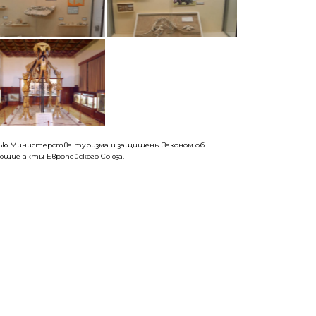
стью Министерства туризма и защищены Законом об
щие акты Европейского Союза.