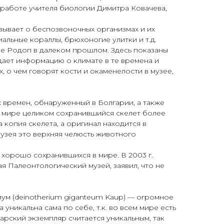
 работе учителя биологии Димитра Ковачева,
азывает о беспозвоночных организмах и их
льные кораллы, брюхоногие улитки и т.д.
е Родоп в далеком прошлом. Здесь показаны
дает информацию о климате в те времена и
, о чем говорят кости и окаменелости в музее,
 времен, обнаруженный в Болгарии, а также
ем мире целиком сохранившийся скелет более
 копия скелета, а оригинал находится в
узея это верхняя челюсть животного
 хорошо сохранившихся в мире. В 2003 г.
 Палеонтологический музей, заявил, что не
ум (deinotherium giganteum Kaup) — огромное
уникальна сама по себе, т.к. во всем мире есть
гарский экземпляр считается уникальным, так