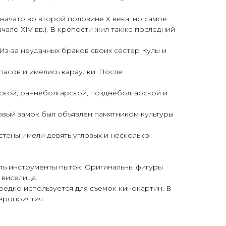
начато во второй половине Х века, но самое
чало ХІV вв.). В крепости жил также последний
Из-за неудачных браков своих сестер Кулы и
асов и имелись караулки. После
йской, раннеболгарской, позднеболгарской и
ековый замок был объявлен памятником культуры
стены имели девять угловых и несколько
ть инструменты пыток. Оригинальны фигуры
 виселица.
едко используется для съемок кинокартин. В
мероприятия.