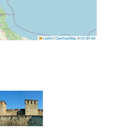
Leaflet
|
OpenTopoMap
, ©
CC-BY-SA