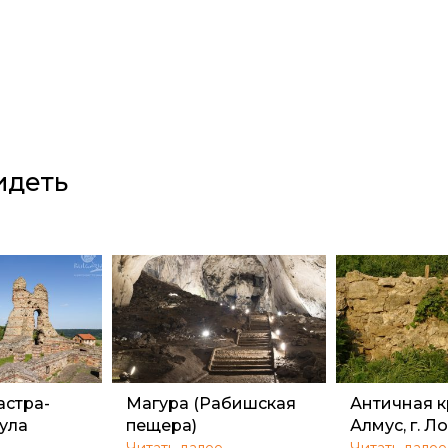
идеть
астра-
Магура (Рабишская
Античная к
Кула
пещера)
Алмус, г. Л