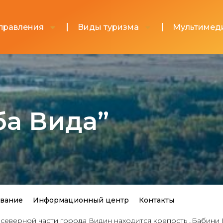
правления
Виды туризма
Мультимед
ба Вида”
вание
Информационный центр
Контакты
в северной части города Видин находится крепость „Бабини