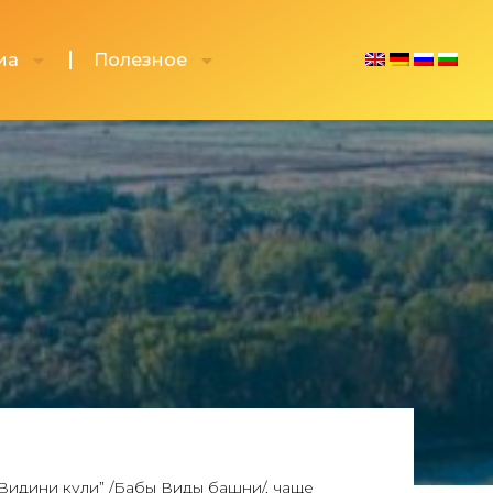
иа
Полезное
 Видини кули” /Бабы Виды башни/, чаще