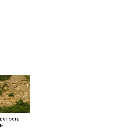
репость
ом