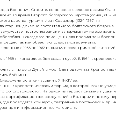
города Боннония. Строительство средневекового замка было 
ено во время Второго болгарского царства (конец ХІІ – на
ого царства турками, Иван Срацимир (1324–1397 гг.).
ла старшей дочерью состоятельного болгарского боярина. 
замужестве, построила замок и заперлась там на всю жизнь.
 обособлены складские помещения для провианта и боеприп
запрещен, так как объект использовался военными.
еденные с 1956 по 1962 гг. выявили следы римской, византи
в 1958 г., когда здесь был создан музей. В 1964 г. среднев
олнялся из реки Дунай, а мост был подъемным. Крепостные 
лись бойницы.
аружены остатки часовни с ХІІІ-ХІV вв.
ашни. В крепости имелась и тюрьма, в которой можно увиде
сто фотографируются. На одной из террас показаны пушки и
ихся фортификационных сооружений в Болгарии и потому нер
, где проводятся концерты, театральные постановки и др. 
 сувениры и информационные материалы.