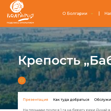
О Болгарии
На
Крепость „Ба
Презентация
Как туда добраться
Обслужи
На площади почти в 1 га на берегу реки Дунай 