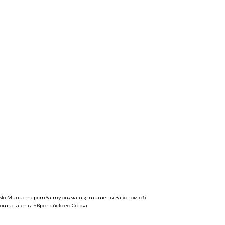
стью Министерства туризма и защищены Законом об
щие акты Европейского Союза.