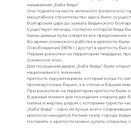
называемая „Баба Вида”.
Она поднята на месте античного (кельтского) 
масштабное строительство здесь было осуществл
болгарский царь до захвата Видинского болгарск
Существует легенда, согласно которой Вида бы
Гымзы девица Кула отвергла все предложения о 
Во время османского рабства в крепости были
Освобождения (1878 г.) доступ в крепость был 
Первые раскопки на территории твердыни, пров
османской эпох.
Для посещений двери „Баба Виды” были открыты 
национального значения.
Крепость окружена рвом, который когда-то нап
промежуточных башен, а в стенах и башнях име
При раскопках на территории крепости были обн
В данный момент для посещения открыты две б
палача и жертвы, рядом с которыми туристы ча
„Баба Вида” – одно из лучше всего сохранивш
крепости находится Летний театр города Видин
На память о крепости можно купить открытки,