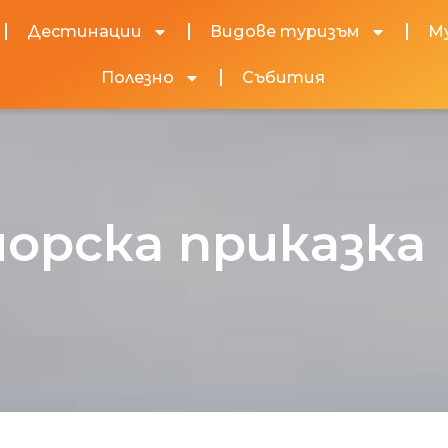
Дестинации
Видове туризъм
М
Полезно
Събития
орска приказка