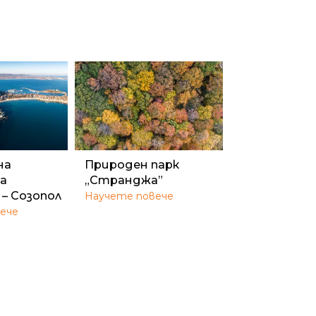
на
Природен парк
а
„Странджа”
 – Созопол
Научете повече
ече