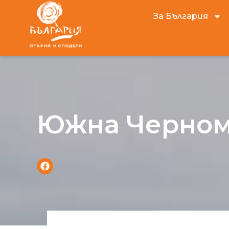
За България
Южна Черном