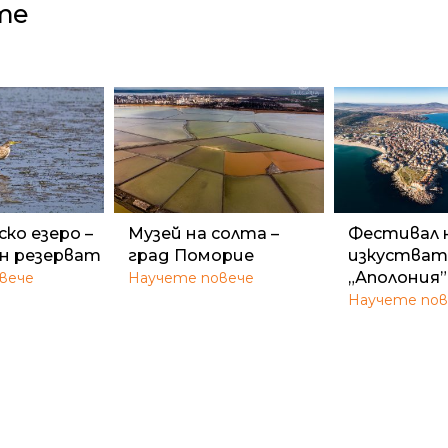
те
ко езеро –
Музей на солта –
Фестивал 
н резерват
град Поморие
изкустват
„Аполония”
вече
Научете повече
Научете пов