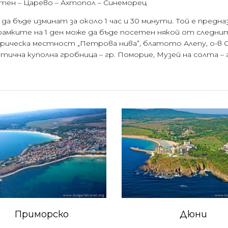
итен – Царево – Ахтопол – Синеморец
а бъде изминат за около 1 час и 30 минути. Той е предн
мките на 1 ден може да бъде посетен някой от следни
ическа местност „Петрова нива”, блатото Алепу, о-в Св
нтична куполна гробница – гр. Поморие, Музей на солта –
Приморско
Дюни