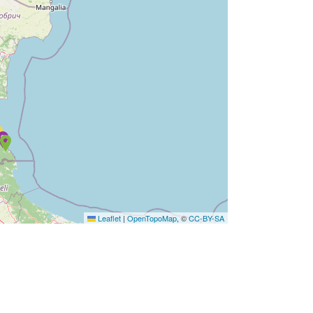
Leaflet
|
OpenTopoMap
, ©
CC-BY-SA