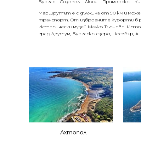
Бургас – Созопол – Дюни – Приморско – К
Маршрутът е с дължина от 90 км и може д
транспорт. От изброените курорти в ра
Исторически музей Малко Търново, Истор
град Деутум, Бургаско езеро, Несебър, А
Ахтопол