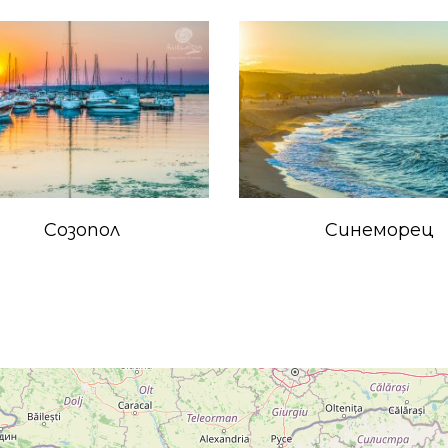
Созопол
Синеморец