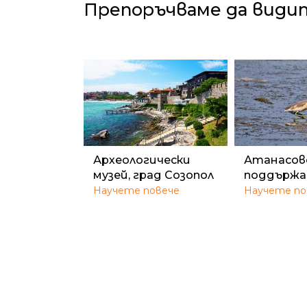
Препоръчваме да види
Археологически
Атанасовс
музей, град Созопол
поддържа
Научете повече
Научете по