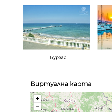
Бургас
Виртуална карта
+
−