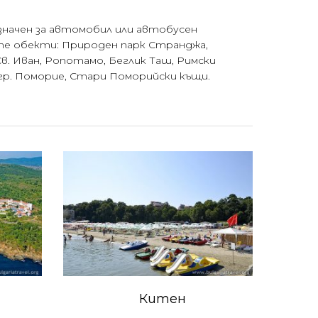
азначен за автомобил или автобусен
те обекти: Природен парк Странджа,
. Иван, Ропотамо, Беглик Таш, Римски
 гр. Поморие, Стари Поморийски къщи.
Китен