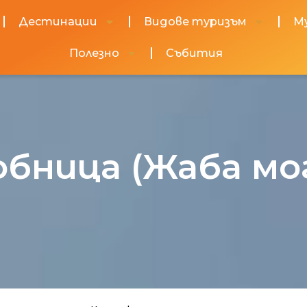
Дестинации
Видове туризъм
М
Полезно
Събития
обница (Жаба мог