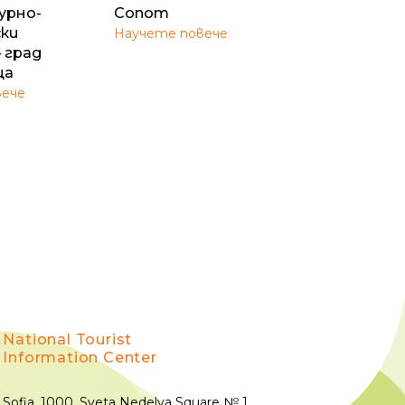
урно-
Сопот
ки
Научете повече
 град
ца
вече
National Tourist
Information Center
Sofia, 1000, Sveta Nedelya Square № 1