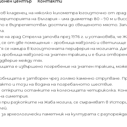
ионен център
Контакти
ов кладенец, на няколко километра югоизточно от град 
територията на България – има диаметър 80 – 90 м и висо
 който е възпрепятствал достъпа до свещеното място. За
а.
на град Стрелча започва през 1976 г. и установява, че 
 се от две помещения – гробница мавзолей и светилище 
 Тя се намира в югоизточната периферия на могилата. Дат
ла гробница мавзолей на знатен тракиец и е била отворе
еддверие между тях.
цата е извършено погребение на знатен тракиец, може 
обницата е затворен чрез голямо каменно струпване. П
както и този на водача на погребалното шествие.
а открити останките на колесницата четириколка. Кон
лна симетрия.
при разкопките на Жаба могила, се съхраняват в Истори
ей.
за археологически паметник на културата с разпореждане