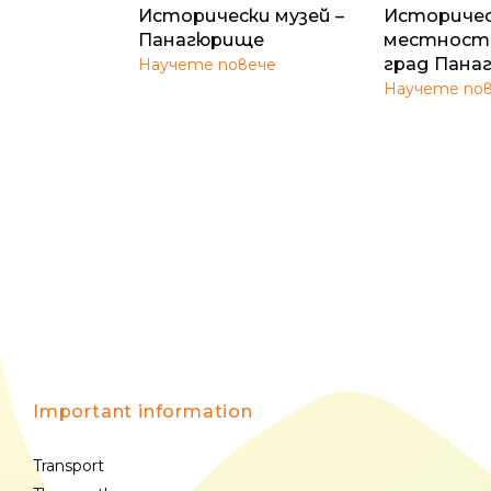
Исторически музей –
Историче
Панагюрище
местност
град Пана
Научете повече
Научете по
Important information
Transport