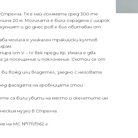
Стрелча. Тя е най-голямата сред 300-те
чина 20 м. Могилата е била оградена с широк
пазеният и до днес ров е бил обитаван от
Жаба могила е уникален тракийски култов
храм.
ира от V – ІV век преди Хр. Имала е два
на за посещение и поклонение. Състои се от
би вожд или владетел, заедно с неговата
ред фасадата на гробницата стои
ете са били убити на място и скелетите им
ческия музей в Стрелча.
 на МС №1711/1962 г.