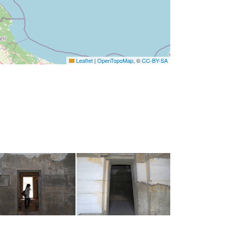
Leaflet
|
OpenTopoMap
, ©
CC-BY-SA