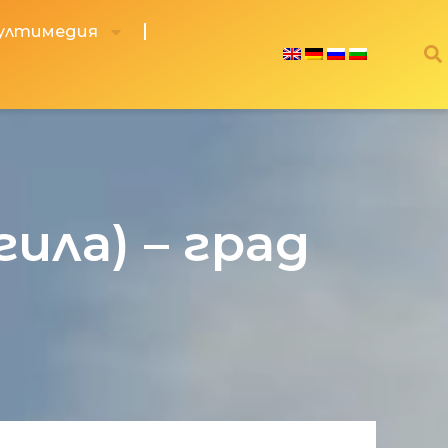
ултимедия
ила) – град