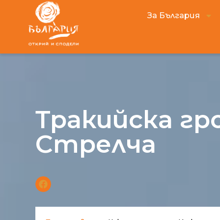
За България
Тракийска гр
Стрелча