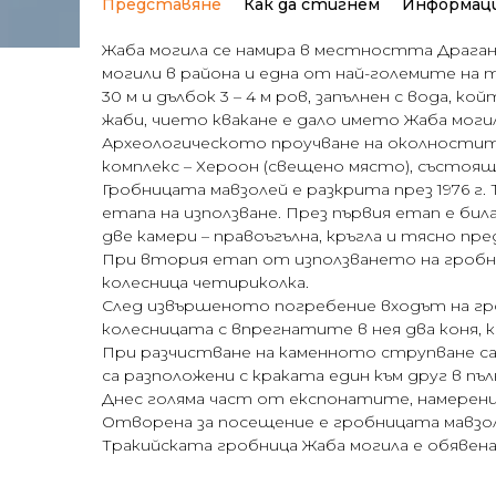
Представяне
Как да стигнем
Информац
Жаба могила се намира в местността Драган
могили в района и една от най-големите на 
30 м и дълбок 3 – 4 м ров, запълнен с вода,
жаби, чието квакане е дало името Жаба могил
Археологическото проучване на околностите 
комплекс – Хероон (свещено място), състоящ
Гробницата мавзолей е разкрита през 1976 г.
етапа на използване. През първия етап е би
две камери – правоъгълна, кръгла и тясно пр
При втория етап от използването на гробни
колесница четириколка.
След извършеното погребение входът на гр
колесницата с впрегнатите в нея два коня, 
При разчистване на каменното струпване с
са разположени с краката един към друг в пъ
Днес голяма част от експонатите, намерени 
Отворена за посещение е гробницата мавзол
Тракийската гробница Жаба могила е обявена 