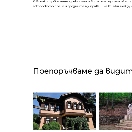
©
Всички изображения, рекламни и видео материали и/или д
авторското право и сродните му права и на всички междун
Препоръчваме да види