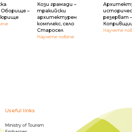
ска
Кози грамади –
Архитект
 Оборище –
тракийски
историчес
гюрищe
архитектурен
резерват –
комплекс, село
Копривщи
вече
Старосел
Научете по
Научете повече
Useful links
Ministry of Tourism
Embassies