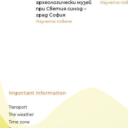
археологически музей
Научете по
при Светия синод –
град София
Научете повече
Important information
Transport
The weather
Time zone