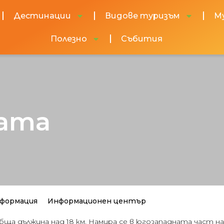
Дестинации
Видове туризъм
М
Полезно
Събития
ата
формация
Информационен център
обща дължина над 18 км. Намира се в югозападната част 