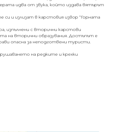
ерата идва от звука, който издава вятърът
те си и излизат в карстовия извор “Горната
ера, изпълнени с вторични карстови
ата на вторични образувания. Достъпът е
рави опасна за неподготвени туристи.
азрушаването на редките и крехки