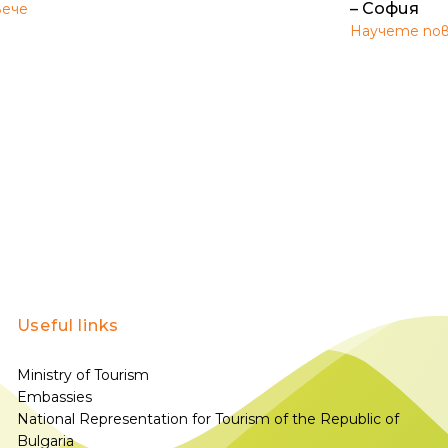
– София
вече
Научете по
Useful links
Ministry of Tourism
Embassies
National Representation for Tourism of the Republic of
Bulgaria