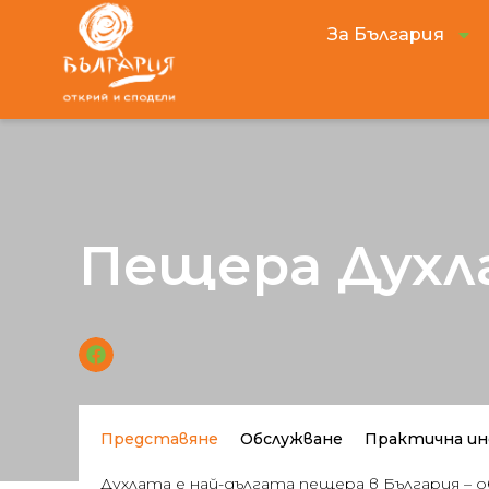
За България
Пещера Духл
Представяне
Обслужване
Практична ин
Духлата е най-дългата пещера в България – 