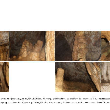
руга информация, публикувани в този уеб сайт, са собственост на Министерств
ародни актове в сила за Република България, както и релевантните актове на