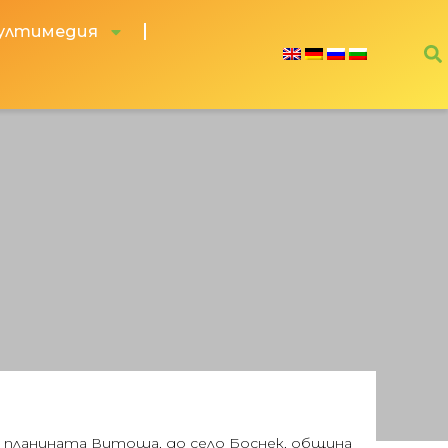
ултимедия
на планината Витоша, до село Боснек, община