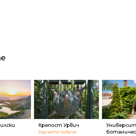
те
илски
Крепост Урвич
Универси
ботаничес
Научете повече