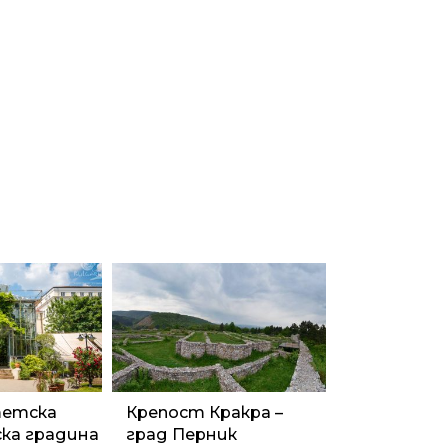
тетска
Крепост Кракра –
ка градина
град Перник