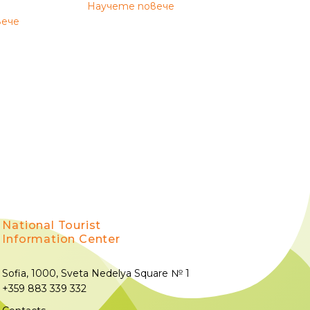
Научете повече
вече
National Tourist
Information Center
Sofia, 1000, Sveta Nedelya Square № 1
+359 883 339 332