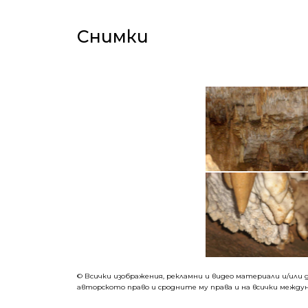
Снимки
©
Всички изображения, рекламни и видео материали и/или д
авторското право и сродните му права и на всички междун