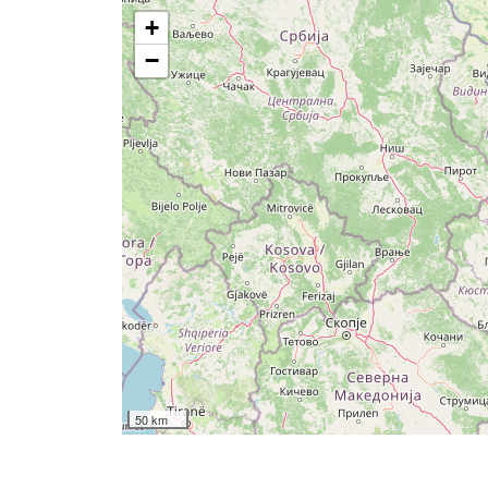
+
−
50 km