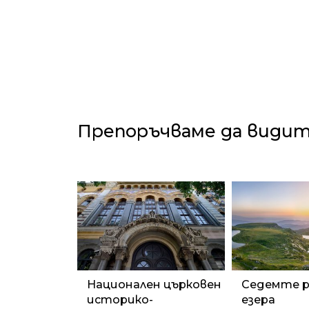
Препоръчваме да види
Национален църковен
Седемте р
историко-
езера