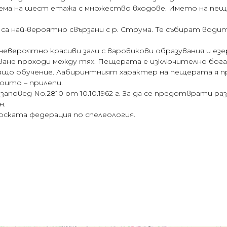
ема на шест етажа с множество входове. Името на пещ
 са най-вероятно свързани с р. Струма. Те събират води
 невероятно красиви зали с варовикови образувания и ез
яване проходи между тях. Пещерата е изключително бог
дящо обучение. Лабиринтният характер на пещерата я п
оито – прилепи.
аповед No.2810 от 10.10.1962 г. За да се предотврати р
н.
рската федерация по спелеология.