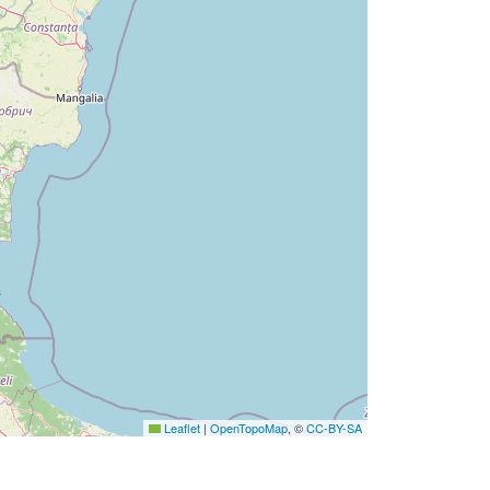
Leaflet
|
OpenTopoMap
, ©
CC-BY-SA