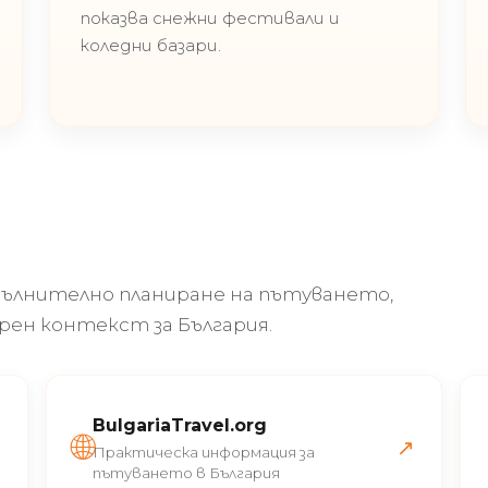
показва снежни фестивали и
коледни базари.
пълнително планиране на пътуването,
ен контекст за България.
BulgariaTravel.org
🌐
↗
↗
Практическа информация за
пътуването в България