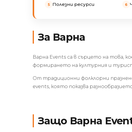
Полезни ресурси
За Варна
Варна Events са в сърцето на това, 
формирането на културния и турист
От традиционни фолклорни празненс
events, която показва разнообразие
Защо Варна Even