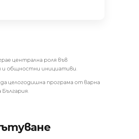
играе централна роля във
и и общностни инициативи.
да целогодишна програма от варна
 България.
пътуване