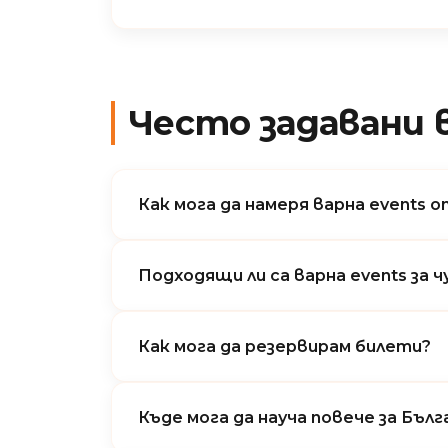
Често задавани 
Как мога да намеря варна events 
Подходящи ли са варна events за
Как мога да резервирам билети?
Къде мога да науча повече за Бъл