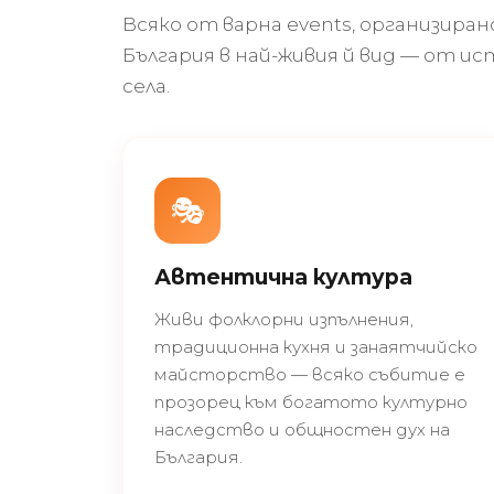
Всяко от варна events, организира
България в най-живия й вид — от и
села.
🎭
Автентична култура
Живи фолклорни изпълнения,
традиционна кухня и занаятчийско
майсторство — всяко събитие е
прозорец към богатото културно
наследство и общностен дух на
България.