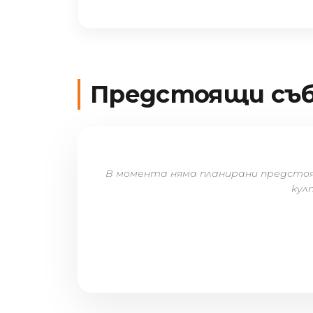
Предстоящи съ
В момента няма планирани предстоящи
кул