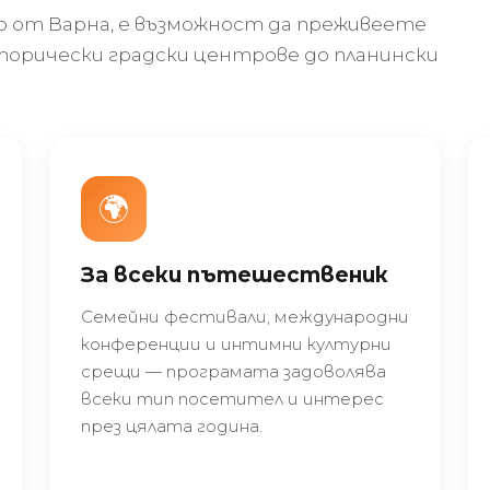
но от Варна, е възможност да преживеете
сторически градски центрове до планински
🌍
За всеки пътешественик
Семейни фестивали, международни
конференции и интимни културни
срещи — програмата задоволява
всеки тип посетител и интерес
през цялата година.