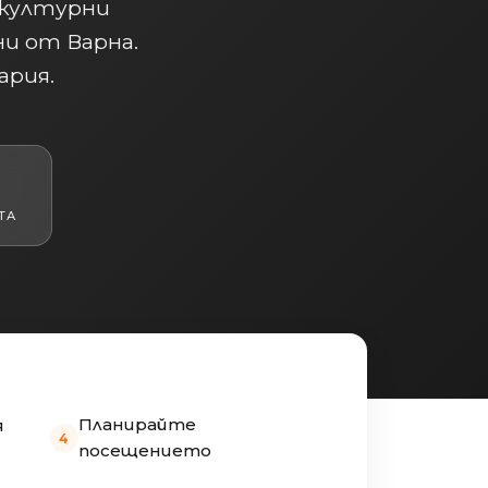
 културни
и от Варна.
ария.
ТА
Планирайте
я
посещението