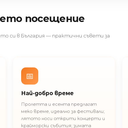
шето посещение
о си в България — практични съвети за
📅
Най-добро време
Пролетта и есента предлагат
меко време, идеално за фестивали;
лятото носи открити концерти и
крайморски събития; зимата