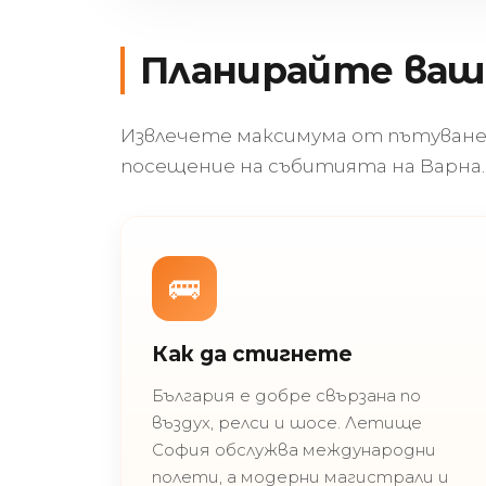
Планирайте ва
Извлечете максимума от пътуванет
посещение на събитията на Варна.
🚌
Как да стигнете
България е добре свързана по
въздух, релси и шосе. Летище
София обслужва международни
полети, а модерни магистрали и