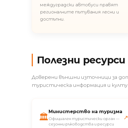
междуградски автобуси правят
регионалните пътувания лесни и
достъпни.
Полезни ресурси
Доверени външни източници за до
туристическа информация и култур
Министерство на туризма
🏛️
Официален туристически орган —
сезонни ръководства и ресурси