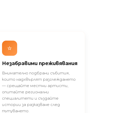
⭐
Незабравими преживявания
Внимателно подбрани събития,
които надхвърлят разглеждането
— срещайте местни артисти,
опитайте регионални
специалитети и създайте
истории за разказване след
пътуването.