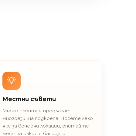
💡
Местни съвети
Много събития предлагат
многоезична подкрепа. Носете леко
яке за вечерни локации, опитайте
местна ракия и баница, и