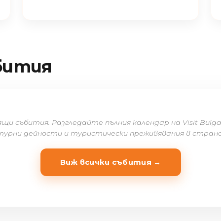
бития
 събития. Разгледайте пълния календар на Visit Bulga
турни дейности и туристически преживявания в стран
Виж всички събития →