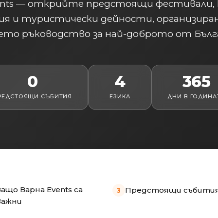
ents — открийте предстоящи фестивали,
ия и туристически дейности, организиран
то ръководство за най-доброто от Бълг
0
4
365
РЕДСТОЯЩИ СЪБИТИЯ
ЕЗИКА
ДНИ В ГОДИНА
Защо Варна Events са
Предстоящи събити
важни