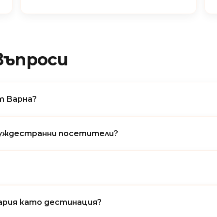
въпроси
от Варна?
 чуждестранни посетители?
гария като дестинация?