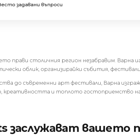
Често задавани въпроси
което прави столичния регион незабравим. Варна 
ически облик, организирайки събития, фестивал
тва до съвременни арт фестивали, Варна изграж
то, креативността и топлото гостоприемство на
ts заслужават вашето 