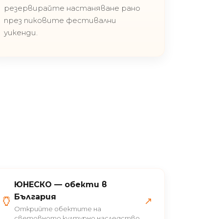
резервирайте настаняване рано
през пиковите фестивални
уикенди.
ЮНЕСКО — обекти в
🏺
България
↗
Открийте обектите на
световното културно наследство