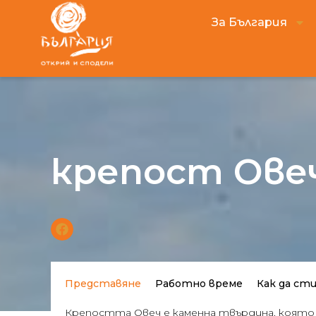
За България
крепост Овеч
Представяне
Работно време
Как да ст
Крепостта Овеч е каменна твърдина, която е