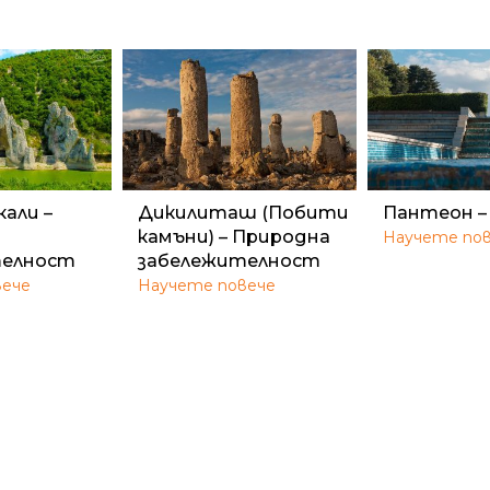
али –
Дикилиташ (Побити
Пантеон –
камъни) – Природна
Научете по
телност
забележителност
вече
Научете повече