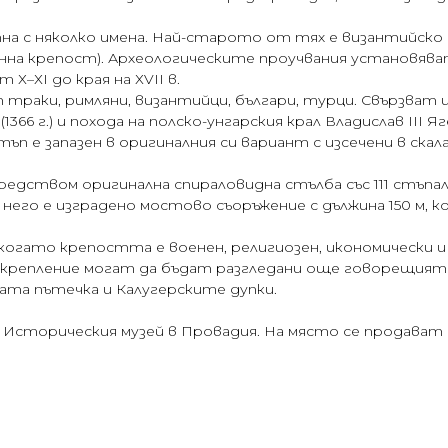
а с няколко имена. Най-старото от тях е византийско 
нна крепост). Археологическите проучвания установяват, 
Х–ХІ до края на ХVІІ в.
раки, римляни, византийци, българи, турци. Свързват им
(1366 г.) и похода на полско-унгарския крал Владислав ІІІ Яге
 е запазен в оригиналния си вариант с изсечени в скала
едством оригинална спираловидна стълба със 111 стъпал
 него е изградено мостово съоръжение с дължина 150 м,
., когато крепостта е военен, религиозен, икономически
крепление могат да бъдат разгледани още говорещият 
ката пътечка и Калугерските дупки.
 Историческия музей в Провадия. На място се продават