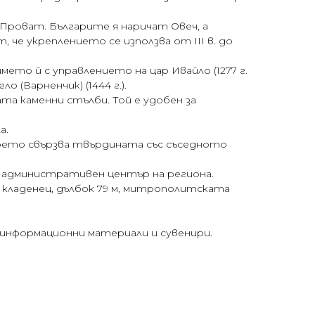
Проват. Българите я наричат Овеч, а
че укреплението се използва от ІІІ в. до
ето й с управлението на цар Ивайло (1277 г.
ло (Варненчик) (1444 г.).
та каменни стълби. Той е удобен за
а.
 което свързва твърдината със съседното
 и административен център на региона.
кладенец, дълбок 79 м, митрополитската
 информационни материали и сувенири.