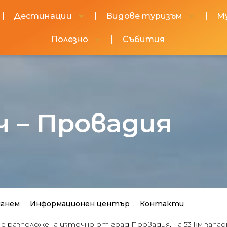
Дестинации
Видове туризъм
М
Полезно
Събития
 – Провадия
игнем
Информационен център
Контакти
 разположена източно от град Провадия, на 53 км западн