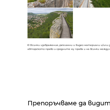
©
Всички изображения, рекламни и видео материали и/или д
авторското право и сродните му права и на всички междун
Препоръчваме да види