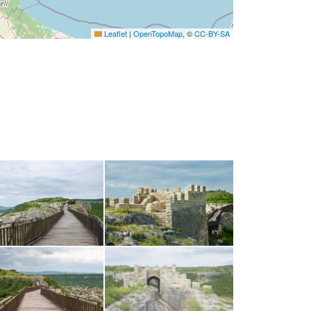
Leaflet
|
OpenTopoMap
, ©
CC-BY-SA