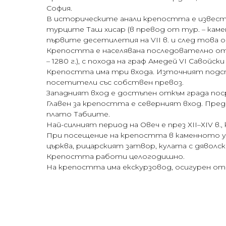
София.
В историческите анали крепостта е известн
турците Таш хисар (в превод от тур. – каме
първите десетилетия на VІІ в. и след това от 
Крепостта е населявана последователно от т
– 1280 г.), с похода на граф Амедей VІ Савойски 
Крепостта има три входа. Източният подстъп
посетители със собствен превоз.
Западният вход е достъпен откъм града поср
Главен за крепостта е северният вход. Пред
плато Табиите.
Най-силният период на Овеч е през ХІІ–ХІV в
При посещение на крепостта в каменното у
църква, рицарският затвор, кулата с дяволс
Крепостта работи целогодишно.
На крепостта има екскурзовод, осигурен от