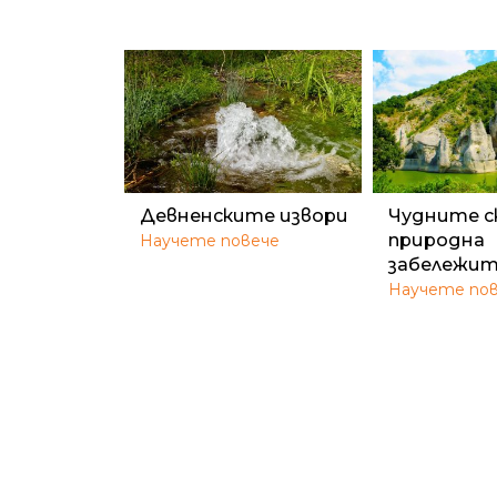
Девненските извори
Чудните ск
природна
Научете повече
забележи
Научете по