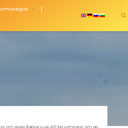
ултимедия
о от град Варна и на 410 км източно от гр.