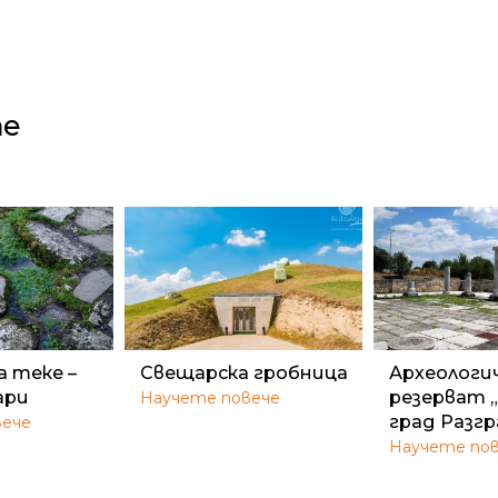
те
а теке –
Свещарска гробница
Археологи
ари
резерват 
Научете повече
град Разг
вече
Научете по