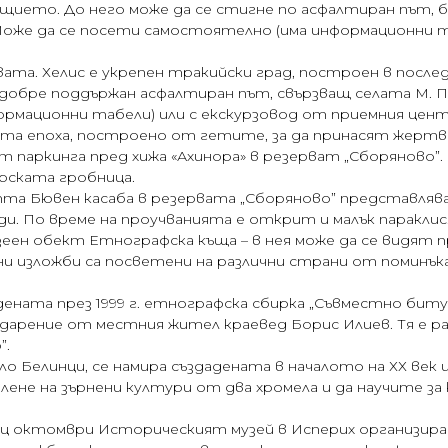
ието. До него може да се стигне по асфалтиран път, б
 Може да се посети самостоятелно (има информационни т
ата. Хелис е укрепен тракийски град, построен в послед
о добре поддържан асфалтиран път, свързващ селата М.
рмационни табели) или с екскурзовод от приемния цен
та епоха, построено от гетите, за да принасят жертви 
т паркинга пред хижа «Ахинора» в резерват „Сборяново”
рската гробница.
 Бювен касаба в резервата „Сборяново” представлява 
и. По време на проучванията е открит и малък параклис
зеен обект Етнографска къща – в нея може да се видят 
 изложби са посветени на различни страни от поминъка
ената през 1999 г. етнографска сбирка „Съвместно биту
арение от местния жител краевед Борис Илиев. Тя е раз
”.
село Белинци, се намира създадената в началото на ХХ ве
лене на зърнени култури от два хромела и да научите з
сец октомври Историческият музей в Исперих организир