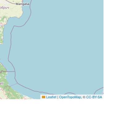
Leaflet
|
OpenTopoMap
, ©
CC-BY-SA