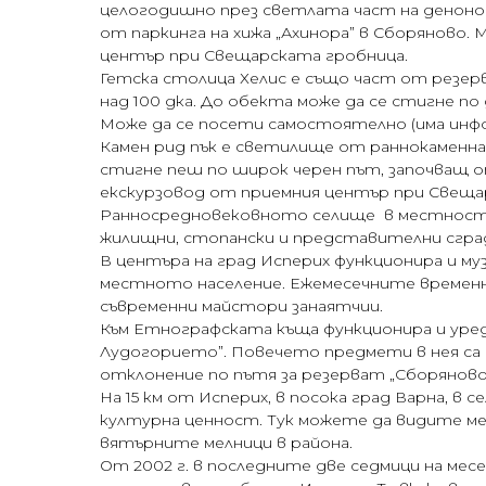
целогодишно през светлата част на денонощ
от паркинга на хижа „Ахинора” в Сборяново.
център при Свещарската гробница.
Гетска столица Хелис е също част от резерв
над 100 дка. До обекта може да се стигне п
Може да се посети самостоятелно (има инфо
Камен рид пък е светилище от раннокаменна
стигне пеш по широк черен път, започващ о
екскурзовод от приемния център при Свеща
Ранносредновековното селище в местността
жилищни, стопански и представителни сград
В центъра на град Исперих функционира и му
местното население. Ежемесечните временни
съвременни майстори занаятчии.
Към Етнографската къща функционира и уред
Лудогорието”. Повечето предмети в нея са д
отклонение по пътя за резерват „Сборяново
На 15 км от Исперих, в посока град Варна, в 
културна ценност. Тук можете да видите ме
вятърните мелници в района.
От 2002 г. в последните две седмици на ме