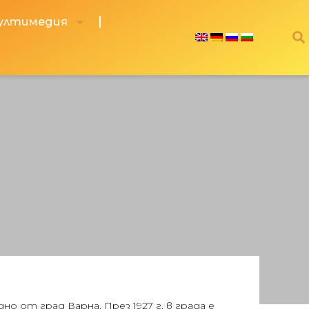
ултимедия
но от град Варна. През 1927 г. в града е