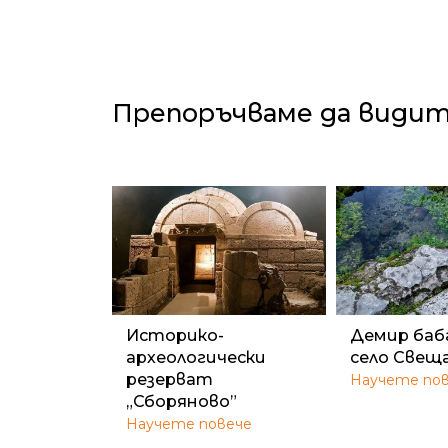
Препоръчваме да види
Историко-
Демир баб
археологически
село Свещ
резерват
Научете по
„Сборяново”
Научете повече