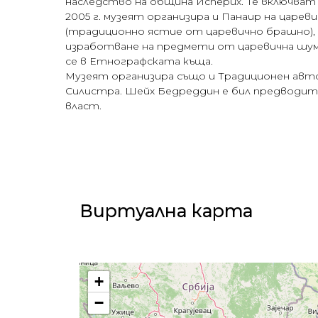
наследство на община Исперих. Те включват
2005 г. музеят организира и Панаир на цар
(традиционно ястие от царевично брашно), 
изработване на предмети от царевична шума
се в Етнографската къща.
Музеят организира също и Традиционен авто
Силистра. Шейх Бедреддин е бил предводител
власт.
Виртуална карта
+
−