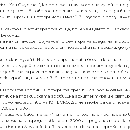
во „Хан Омуртаг“, което слага началото на музейното д
. През 1975 г. в новопостроената читалищна сграда в И
иал на Окръжния исторически музей в Разград, а през 1984
та, както и с етнографска къща, приемен център и архео
 Белинци.
 на читалище „Съзнание”, в центъра на града, на площ от
та на археологически и етнографски материали, докум
ическия музей в Исперих и притежава богат картинен ф
еския музей е Историко-археологическият резерват „Сб
резервата са регистрирани над 140 археологически обек
ска гробница, Демир баба теке, Гетската столица Хели
.
арската гробница, открита през 1982 г. под Могила №
аметник на тракийската гробищна архитектура и е датира
лтурно наследство на ЮНЕСКО. До нея може да се стигне 
„Сборяново”.
”, е Демир баба теке. Мястото, на което е построено в 
ни племена и народи повече от 2000 г. преди построяв
ия светец Демир баба. Запазена е и скалата жертвеник 