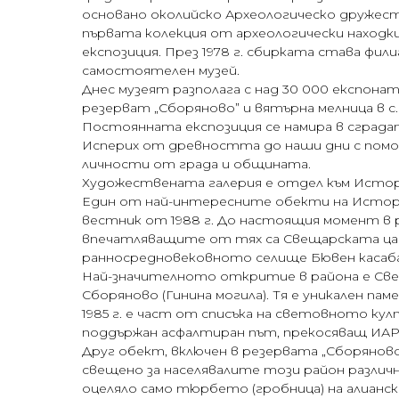
основано околийско Археологическо дружест
първата колекция от археологически находки
експозиция. През 1978 г. сбирката става фил
самостоятелен музей.
Днес музеят разполага с над 30 000 експона
резерват „Сборяново” и вятърна мелница в с.
Постоянната експозиция се намира в сградата
Исперих от древността до наши дни с помощ
личности от града и общината.
Художествената галерия е отдел към Истор
Един от най-интересните обекти на Историч
вестник от 1988 г. До настоящия момент в 
впечатляващите от тях са Свещарската цар
ранносредновековното селище Бювен касаба
Най-значителното откритие в района е Свещ
Сборяново (Гинина могила). Тя е уникален п
1985 г. е част от списъка на световното ку
поддържан асфалтиран път, прекосяващ ИАР 
Друг обект, включен в резервата „Сборяново
свещено за населявалите този район различ
оцеляло само тюрбето (гробница) на алианск