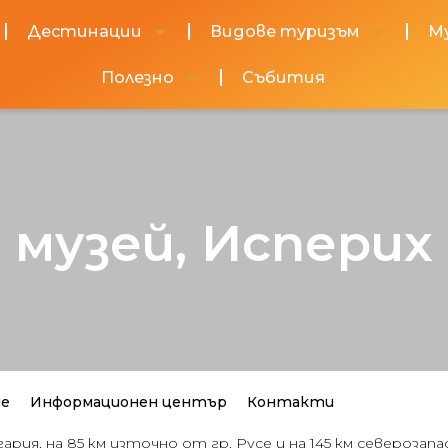
Дестинации
Видове туризъм
М
Полезно
Събития
музей, Исперих
не
Информационен център
Контакти
ия, на 85 км източно от гр. Русе и на 145 км северозапад