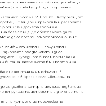
лагоустроена алея и стълбище, започващи
абели) или с екскурзовод от приемния
ната четвърт на ІV в. пр. Хр. върху площ от
 Поровец и Свещари и прекосяващ резервата.
тър при Свещарската гробница.
на бога-слънце. До обекта може да се
. Може да се посети самостоятелно или с
ансамбъл от вкопани и полувкопани
. Разкопките продължават и днес.
предмети и уреди от бита и поминъка на
 и бита на населението в миналото и на
ване на християни и мюсюлмани в
положена в края на село Свещари, на
к изцяло дървена Вятърна мелница, недвижима
а конструкцията, историята и значението на
а Дни на културно-историческото