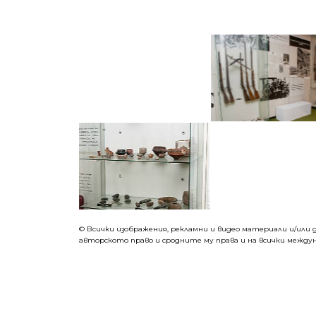
©
Всички изображения, рекламни и видео материали и/или д
авторското право и сродните му права и на всички междун