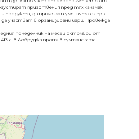
енции и др. Като част от мероприятието от
дегустират приготвения пред тях качамак
ни продукти, да приложат уменията си при
 да участват в организирани игри. Провежда
ледния понеделник на месец октомври от
 1413 г. в Добруджа против султанската