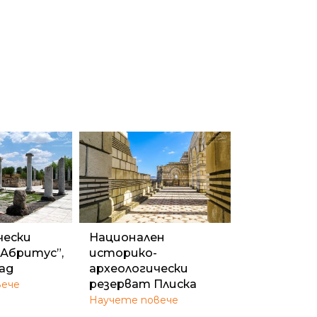
чески
Национален
„Абритус”,
историко-
рад
археологически
резерват Плиска
вече
Научете повече