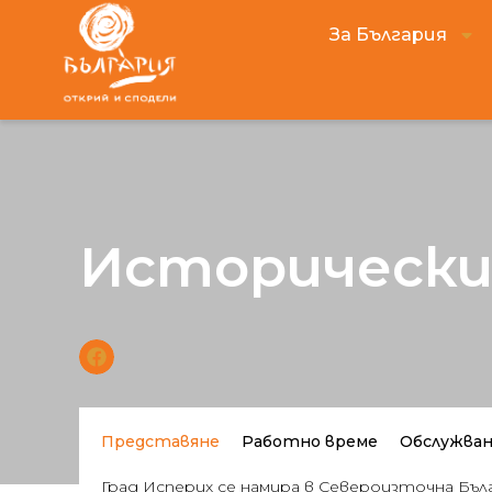
За България
Исторически 
Представяне
Работно време
Обслужва
Град Исперих се намира в Североизточна Българ