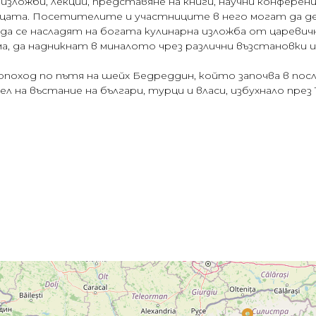
 изложби, лекции, представяне на книги, научни конфер
евицата. Посетителите и участниците в него могат да 
да се насладят на богата кулинарна изложба от царевич
, да надникнат в миналото чрез различни възстановки и
поход по пътя на шейх Бедреддин, който започва в пос
 на въстание на българи, турци и власи, избухнало през