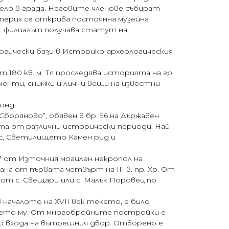
ело в града. Неговите членове събират
сперих се открива постоянна музейна
 г. филиалът получава статут на
логически бази в Историко-археологическия
 180 кв. м. Тя проследява историята на гр.
енти, снимки и лични вещи на известни
онд.
оряново”, обявен в бр. 96 на Държавен
та от различни исторически периоди. Най-
с, Светилището Камен рид и
7 от Източния могилен некропол на
на от първата четвърт на ІІІ в. пр. Хр. От
от с. Свещари или с. Малък Поровец по
началото на ХVІІ век текето, е било
ането му. От многобройните постройки е
до входа на вътрешния двор. Отворено е