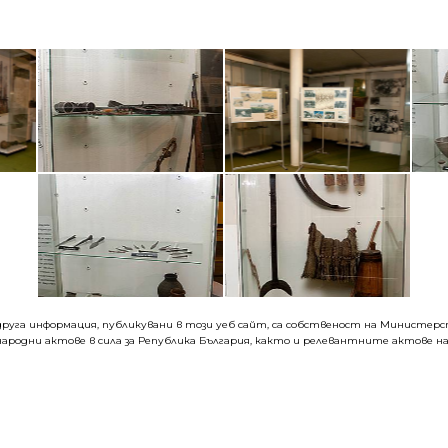
руга информация, публикувани в този уеб сайт, са собственост на Министерств
ародни актове в сила за Република България, както и релевантните актове на