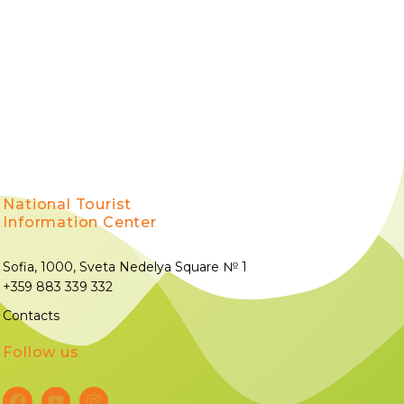
National Tourist
Information Center
Sofia, 1000, Sveta Nedelya Square № 1
+359 883 339 332
Contacts
Follow us