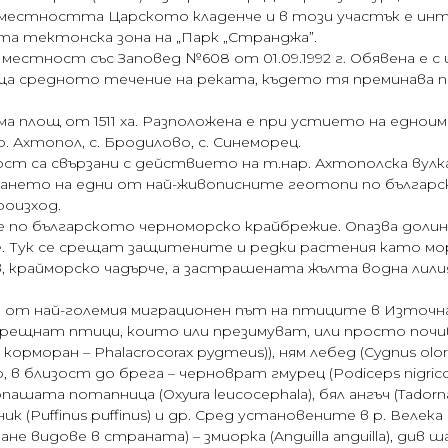
о местността Царското кладенче и в този участък е ин
та тектонска зона на „Парк „Странджа”.
местност със Заповед №608 от 01.09.1992 г. Обявена е с
ваща средното течение на реката, където тя преминава 
а площ от 1511 ха. Разположена е при устието на еднои
 Ахтопол, с. Бродилово, с. Синеморец.
т са свързани с действието на т.нар. Ахтополска вулк
азуването на едни от най-живописните геотопи по бълга
оизход.
по българското черноморско крайбрежие. Опазва долинат
. Тук се срещат защитените и редки растения като морс
ов, крайморско чадърче, а застрашената жълта водна лилия
т най-големия миграционен път на птиците в Източна Ев
срещнат птици, които или презимуват, или просто почи
моран – Phalacrocorax pygmeus)), ням лебед (Cygnus olor),
то, в близост до брега – черноврат гмурец (Podiceps nigrico
ноопашата потапница (Oxyura leucocephala), бял ангъч (Tadorn
ник (Puffinus puffinus) и др. Сред установените в р. Веле
идове в страната) – змиорка (Anguilla anguilla), див шаран (