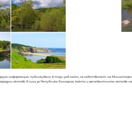
руга информация, публикувани в този уеб сайт, са собственост на Министерств
ародни актове в сила за Република България, както и релевантните актове на