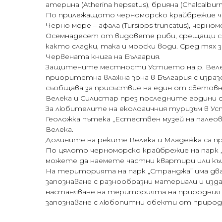
атерина (Atherina hepsetus), брияна (Chalcalburn
По прилежащото черноморско крайбрежие че
Черно море – афала (Tursiops truncatus), черн
Осемнадесет от видовете риби, срещащи се
както сладки, така и морски води. Сред тях зми
Червената книга на България.
Защитените местности Устието на р. Велекa
приоритетна влажна зона в България с изразе
съобщава за присъствие на един от световн
Велека и Силистар през последните години се
За любителите на екологичния туризъм в Уст
Геоложка пътека „Естествен музей на палеов
Велека.
Долините на реките Велека и Младежка са п
По цялото черноморско крайбрежие на парк „
можете да наемете частни квартири или къщ
На територията на парк „Странджа” има два 
запознаване с разнообразни материали и из
настаняване на територията на природния 
запознаване с любопитни обекти от природ