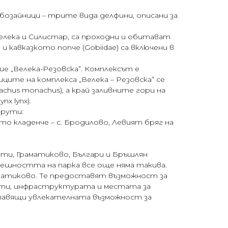
зайници – трите вида делфини, описани за
ека и Силистар, са проходни и обитават
) и кавказкото попче (Gobiidae) са включени в
е „Велека-Резовска”. Комплексът е
ците на комплекса „Велека – Резовска” се
hus monachus), а край заливните гори на
x lynx).
шрути:
то кладенче – с. Бродилово, Левият бряг на
сти, Граматиково, Българи и Бръшлян
решността на парка все още няма такива.
раматиково. Те предоставят възможност за
ости, инфраструктурата и местата за
тавящи увлекателната възможност за