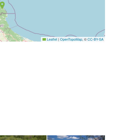
Leaflet
|
OpenTopoMap
, ©
CC-BY-SA