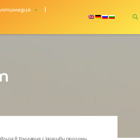
ултимедия
т
авлиза в България с красиви проломи.