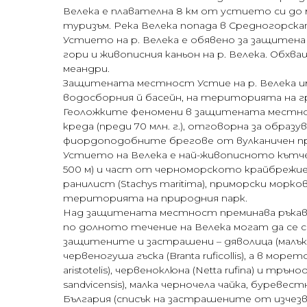
Велека е плавателна 8 км от устието си д
туризъм. Река Велека попада в Средногорска
Устието на р. Велека е обявено за защитена 
гори и живописния каньон на р. Велека. Обх
меандри.
Защитената местност Устие на р. Велека им
водосборния й басейн, на територията на гр.
Геоложките феномени в защитената местнос
креда (преди 70 млн. г.), отговорна за обр
фиордоподобните брегове от вулканичен пр
Устието на Велека е най-живописното кътче 
500 м) и част от черноморското крайбрежие
ранилист (Stachys maritima), приморски морк
територията на природния парк.
Над защитената местност преминава ръкав о
по долното течение на Велека могат да се 
защитените и застрашени – дяволица (малък кор
червеногуша гъска (Branta ruficollis), а в море
aristotelis), червеноклюна (Netta rufina) и тръ
sandvicensis), малка черночела чайка, буревест
България (списък на застрашените от изчезване в