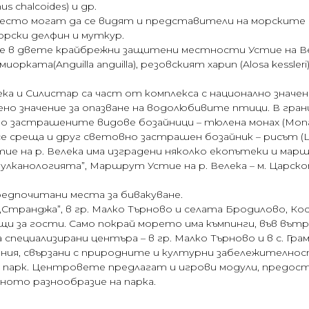
us chalcoides) и др.
сто могат да се видят и представители на морските бо
оморски делфин и муткур.
 в двете крайбрежни защитени местности Устие на Вел
орката(Anguilla anguilla), резовският харип (Alosa kessleri
 и Силистар са част от комплекса с национално значени
но значение за опазване на водолюбивите птици. В грани
о застрашените видове бозайници – тюлена монах (Monac
 среща и друг световно застрашен бозайник – рисът (Lyn
ие на р. Велека има изградени няколко екопътеки и мар
улканологията”, Маршрут Устие на р. Велека – м. Царско
редпочитани места за бивакуване.
Странджа”, в гр. Малко Търново и селата Бродилово, Ко
и за гости. Само покрай морето има къмпинги, във вът
специализирани центъра – в гр. Малко Търново и в с. Г
дания, свързани с природните и културни забележителн
парк. Центровете предлагат и игрови модули, предос
ното разнообразие на парка.