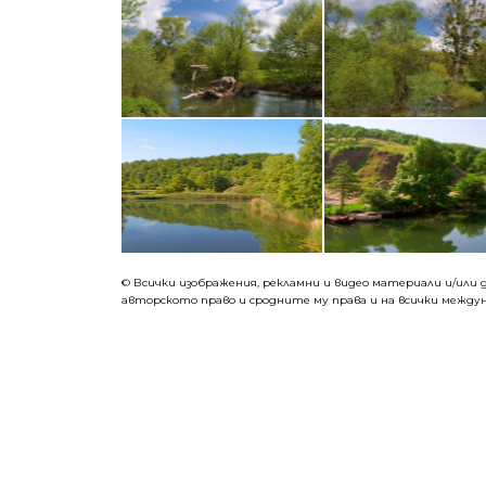
©
Всички изображения, рекламни и видео материали и/или д
авторското право и сродните му права и на всички междун