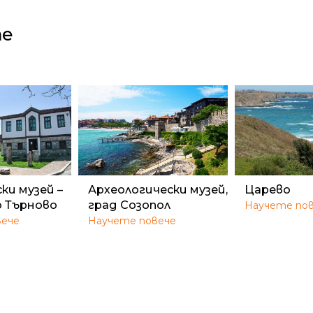
те
ки музей –
Археологически музей,
Царево
о Търново
град Созопол
Научете по
вече
Научете повече