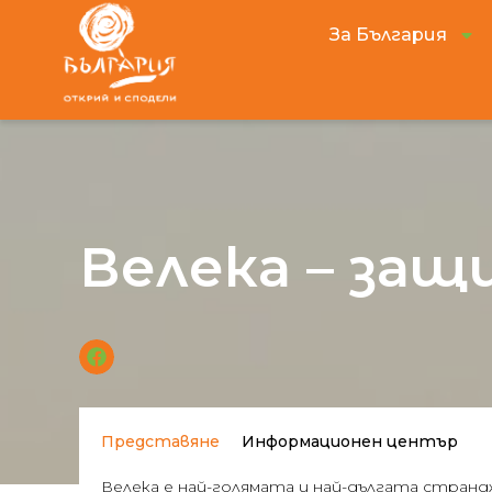
За България
Велека – за
Представяне
Информационен център
Велека е най-голямата и най-дългата странджа