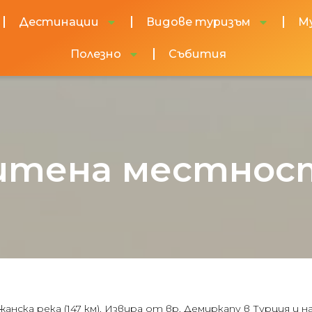
Дестинации
Видове туризъм
М
Полезно
Събития
щитена местнос
нска река (147 км). Извира от вр. Демиркапу в Турция и н