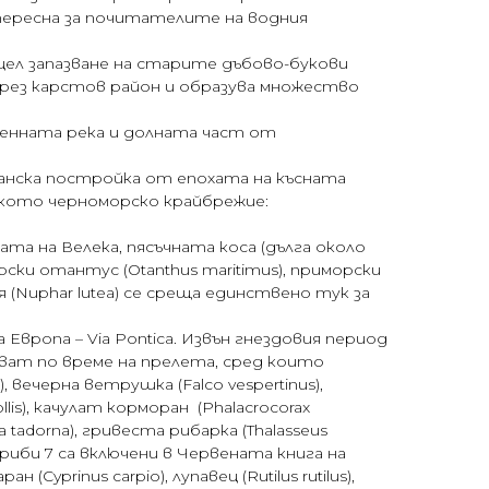
тересна за почитателите на водния
 цел запазване на старите дъбово-букови
през карстов район и образува множество
менната река и долната част от
анска постройка от епохата на късната
рското черноморско крайбрежие:
а на Велека, пясъчната коса (дълга около
ки отантус (Otanthus maritimus), приморски
 (Nuphar lutea) се среща единствено тук за
ропа – Via Pontica. Извън гнездовия период
ват по време на прелета, сред които
 вечерна ветрушка (Falco vespertinus),
llis), качулат корморан (Phalacrocorax
a tadorna), гривеста рибарка (Thalasseus
ка риби 7 са включени в Червената книга на
Cyprinus carpio), лупавец (Rutilus rutilus),