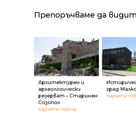
Препоръчваме да види
Архитектурен и
Историчес
археологически
град Малк
резерват – Старинен
Научете по
Созопол
Научете повече